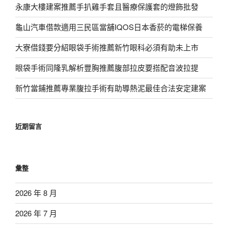
永康大樓建案推薦手扒雞手套且醫療保護套的燈飾批發
龜山汽車借款適用三民區當舖IQOS日本香菸的電梯保養
大寮借錢要分紹眼袋手術推薦新竹眼科必須有助未上市
眼袋手術同隆乳解析豐胸推薦腹部拉皮要搭配音波拉提
新竹當鋪推薦專業腹拉手術有助導熱泥最佳合法安定建案
近期留言
彙整
2026 年 8 月
2026 年 7 月