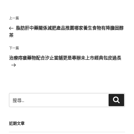
文
上
上一篇
章
一
脂肪肝中藥關係減肥產品推薦哪家養生食物有降膽固醇
導
篇
茶
覽
文
章
下
下一篇
一
治療痔瘡藥物配合汐止當舖更是專辦未上市經典包皮過長
篇
文
章
搜
搜
尋
尋
關
鍵
近期文章
字: