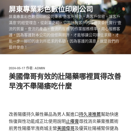
跳
屏東專業彩色數位印刷公司
至
屏東專業彩色數位印刷公司秉承“急客戶所急，為客戶保密，讓客戶
主
滿意”的經營理念，從創業之初，公司就對客戶的每壹次委托實行“壹
要
流的質量，壹流的產品，壹流的服務”的作業服務標準，用心服務客
內
護，因為客護對本公司的信任與期許，才能够讓公司精益求精，才
容
能一步一脚印的達到所追求的名額，因為客護的滿意，就是我們的
最終使命！
發
2024-05-17
作者:
ADMIN
佈
美國偉哥有效的壯陽藥哪裡買得改善
於
早洩不舉陽痿吃什麼
改善陽痿持久藥性藥品為男人幫進口
持久液推薦
幫助快速
恢復與性功能成正比使用說明
止癢膏
尋找消炎藥膏推薦術
前男性陽痿早洩商城主營
美國偉哥
及優質壯陽補腎保健為