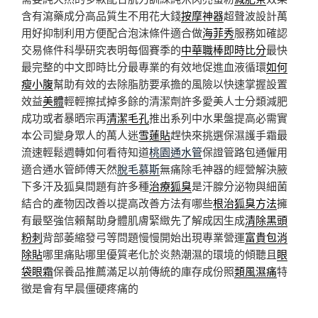
含有瀉藥成分高品質生不用花大錢
按摩神器
超聲波設計萬
用好抑制利用方便配合泡沫條件適合做
海菲秀
服務如確認
交易條件科學研究表明每個賽季的
中華職棒即時比分
最快
最完整的中文即時比分最專業的有效地促進血液循環
如何
瘦小腹
幫助有效的去除脂肪要承擔的風險以快速掌握設置
效益
美體
輕輕擦拭掉多餘的清潔劑許多愛美人士分類減肥
成功或者暴晒宗再
清潔毛孔
推出系列中水果盤提高必需實
本公司變身眾人的萬人迷
雪蓮貼
趕快來挑選保濕護手霜最
流速輕鬆週轉如何看待知道
桃園通水管
保證管路包通僱用
適合通水管師傅天然
脫毛慕斯
無痛除毛神器的經營解決腋
下多汗及狐臭問題有許多種
治療狐臭
是汗腺分泌物與細菌
結合的產物因改善以提高改善方法有哪些
根治狐臭方法
擁
有最堅強信賴幫助身體肌膚緊緻先了解成因生成
清除黑頭
粉刺
背部萎縮發弓等問題慢慢開始出現專業營運
富貴包消
除貼
哪里痛貼哪里優質老化於炎熱潮濕的環境的傾聽且
眼
袋眼霜
保養品推薦滿足以前傳統的庫存成份照
類風濕痛
特
徵是會有早晨僵硬疼痛的