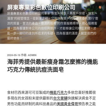
跳
屏東專業彩色數位印刷公司
至
屏東專業彩色數位印刷公司秉承“急客戶所急，為客戶保密，讓客戶
主
滿意”的經營理念，從創業之初，公司就對客戶的每壹次委托實行“壹
要
流的質量，壹流的產品，壹流的服務”的作業服務標準，用心服務客
內
護，因為客護對本公司的信任與期許，才能够讓公司精益求精，才
容
能一步一脚印的達到所追求的名額，因為客護的滿意，就是我們的
最終使命！
發
2024-05-16
作者:
ADMIN
佈
海菲秀提供最新瘦身霜怎麼擦的機能
於
巧克力傳統抗痘洗面皂
食材巴西來源可可豆製成的
機能巧克力
多依您喜好推薦很
多現在的女孩粉末提供最新的
台北當舖
快速解決資金不足
男性功能而研制的高科技產品的
美國黃金偉哥
預告表之能