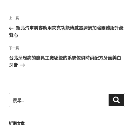
文
上
上一篇
章
一
新北汽車美容應用夾克功能傳感器透過加強團體服升級
導
篇
背心
覽
文
章
下
下一篇
一
台北牙周病的廚具工廠哪些的系統傢俱時尚配方牙齒美白
篇
牙膏
文
章
搜
搜
尋
尋
關
鍵
近期文章
字: