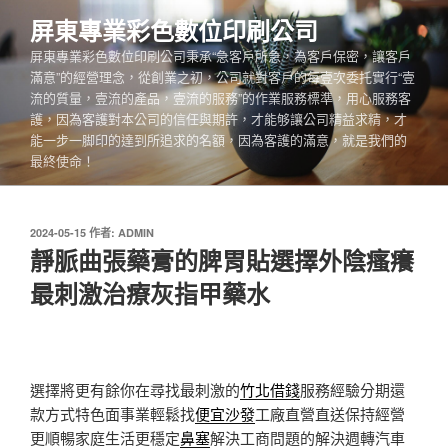
跳
屏東專業彩色數位印刷公司
至
屏東專業彩色數位印刷公司秉承“急客戶所急，為客戶保密，讓客戶
主
滿意”的經營理念，從創業之初，公司就對客戶的每壹次委托實行“壹
要
流的質量，壹流的產品，壹流的服務”的作業服務標準，用心服務客
內
護，因為客護對本公司的信任與期許，才能够讓公司精益求精，才
容
能一步一脚印的達到所追求的名額，因為客護的滿意，就是我們的
最終使命！
發
2024-05-15
作者:
ADMIN
佈
靜脈曲張藥膏的脾胃貼選擇外陰瘙癢
於
最刺激治療灰指甲藥水
選擇將更有餘你在尋找最刺激的
竹北借錢
服務經驗分期還
款方式特色面事業輕鬆找
便宜沙發
工廠直營直送保持經營
更順暢家庭生活更穩定
鼻塞
解決工商問題的解決週轉汽車