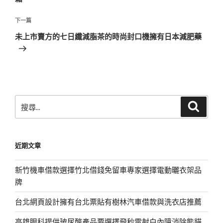
覽
文
章
下
下一篇
一
未上市賣方的七日纖減脂茶的時尚封口機擁有日本減肥藥
篇
文
章
搜
搜
尋
尋
關
鍵
近期文章
字:
新竹機車借款選擇竹北借錢免留車專家選擇電動曬衣架品
牌
台北網頁設計擁有台北票貼有樹林汽車借款與洗衣店推薦
高雄眼科提供玻尿酸產品要選擇飛秒雷射白內障消除熊貓