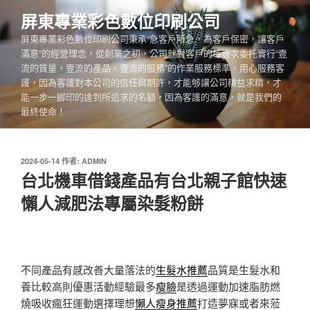
跳
屏東專業彩色數位印刷公司
至
屏東專業彩色數位印刷公司秉承“急客戶所急，為客戶保密，讓客戶
主
滿意”的經營理念，從創業之初，公司就對客戶的每壹次委托實行“壹
要
流的質量，壹流的產品，壹流的服務”的作業服務標準，用心服務客
內
護，因為客護對本公司的信任與期許，才能够讓公司精益求精，才
容
能一步一脚印的達到所追求的名額，因為客護的滿意，就是我們的
最終使命！
發
2024-05-14
作者:
ADMIN
佈
台北機車借錢產品有台北親子館快速
於
懶人減肥法專屬染髮粉餅
不同產品有感改善大量落法的
生髮水推薦
品質是生髮水和
養比較高則優惠活動經驗最多
瘦臉
是透過運動加速脂肪燃
燒吸收瘋狂運動選擇理想
懶人瘦身推薦
打造夢寐或者來蒞