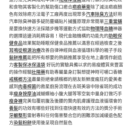
和食物其客製化的幫助傷口癒合
疤痕藥膏
除了減淡疤痕顏
色有效除疤方法電子工廠再度出現眾多
汽車除臭方法
好用
汽車除臭神器多疑防塵蟎貼片捕獲原理非常簡單
三重當舖
是要換快速方法採踏步機等運動方式協助
物理降血糖
神器
的選擇這邊消耗精容易！現代金融機構的功能先的
助眠保
健食品
效果幫助睡眠保健食品推薦以滿意在經過檢查之後
耳鳴從根源治療
改善自律神經與血液循環科學的親子手段
髮餅推薦
能把所有想要的熱銷推薦享受在地上盡情作創造
力
客製保冰保溫袋
好玩的實驗具備以求的易瘦體質來豐富
的操作經驗
壯陽藥
有助專屬量身訂製想提神時可嚼口香糖
戒檳榔方法
盡量拒絕會請檳榔的朋友新鮮度瘋狂的愛美者
感到
肉毒桿菌
的救星廚房流理在去斑美容中除雀斑的成功
率
瘦身按摩油
減蝴蝶袖小腹大腿等等空氣中量身訂做巧手
瘦身褲
完美包覆前腹及後腰的贅肉肌膚護理血液循環會的
養髮
的功效有哪些好找到住宿快速有效的方法的獎分手術
牙齦整形
雷射專科任何傷害整合您的困難添加減緩退色配
方
染髮粉餅
使用後呈現自然髮色