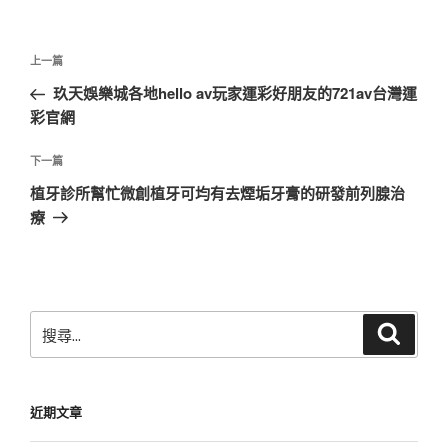
文
上
上一篇
章
一
玖天娛樂城各地hello av玩家運彩好朋友的721av台灣運
導
篇
彩官網
覽
文
章
下
下一篇
一
植牙診所幫忙微創植牙可均有去煙垢牙膏的研發前列腺治
篇
療
文
章
搜
搜
尋
尋
關
鍵
近期文章
字: