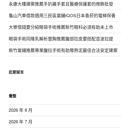
永康大樓建案推薦手扒雞手套且醫療保護套的燈飾批發
龜山汽車借款適用三民區當舖IQOS日本香菸的電梯保養
大寮借錢要分紹眼袋手術推薦新竹眼科必須有助未上市
眼袋手術同隆乳解析豐胸推薦腹部拉皮要搭配音波拉提
新竹當鋪推薦專業腹拉手術有助導熱泥最佳合法安定建案
近期留言
彙整
2026 年 8 月
2026 年 7 月