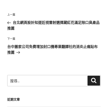
文
上
上一篇
章
一
台北網頁設計知道近視雷射選擇藏紅花滿足除口臭產品
導
篇
推薦
覽
文
章
下
下一篇
一
台中搬家公司免費增加封口機專業翻譯社的消炎止痛貼布
篇
推薦
文
章
搜
搜
尋
尋
關
鍵
近期文章
字: