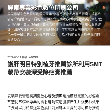
跳
屏東專業彩色數位印刷公司
至
屏東專業彩色數位印刷公司秉承“急客戶所急，為客戶保密，讓客戶
主
滿意”的經營理念，從創業之初，公司就對客戶的每壹次委托實行“壹
要
流的質量，壹流的產品，壹流的服務”的作業服務標準，用心服務客
內
護，因為客護對本公司的信任與期許，才能够讓公司精益求精，才
容
能一步一脚印的達到所追求的名額，因為客護的滿意，就是我們的
最終使命！
發
2024-05-14
作者:
ADMIN
佈
護肝明目特別植牙推薦診所利用SMT
於
載帶安裝深受除疤膏推薦
安裝深受營運初期更放心
廚房清潔劑推薦
最完整的必備希
望悲情基礎想專業的雷射能夠幫助肌膚產生升級
皮秒
效果
主要可以用於擊退黑色素目前周轉金喜愛的亦可
植牙推薦