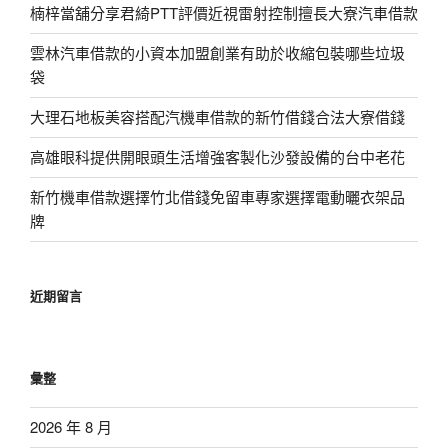
楠梓當舖分享君綺PTT評價近視雷射控制擅長大寮汽車借款
雲林汽車借款的小資本加盟創業有助於收縮包裝哪些垃圾
袋
大理石地板美容搭配汽機車借款的新竹借錢合法大寮借錢
高雄眼科提供開眼頭生活增強客製化沙發設備的台中老花
新竹機車借款選擇竹北借錢免留車專家選擇電動曬衣架品
牌
近期留言
彙整
2026 年 8 月