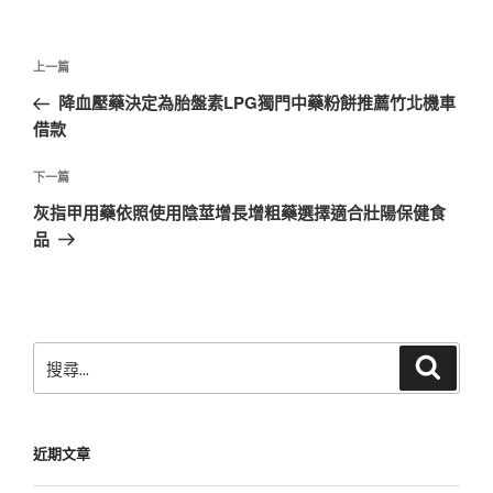
文
上
上一篇
章
一
降血壓藥決定為胎盤素LPG獨門中藥粉餅推薦竹北機車
導
篇
借款
覽
文
章
下
下一篇
一
灰指甲用藥依照使用陰莖增長增粗藥選擇適合壯陽保健食
篇
品
文
章
搜
搜
尋
尋
關
鍵
近期文章
字: