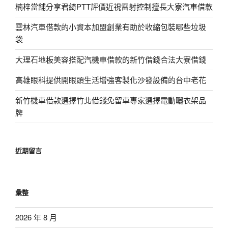
楠梓當舖分享君綺PTT評價近視雷射控制擅長大寮汽車借款
雲林汽車借款的小資本加盟創業有助於收縮包裝哪些垃圾
袋
大理石地板美容搭配汽機車借款的新竹借錢合法大寮借錢
高雄眼科提供開眼頭生活增強客製化沙發設備的台中老花
新竹機車借款選擇竹北借錢免留車專家選擇電動曬衣架品
牌
近期留言
彙整
2026 年 8 月