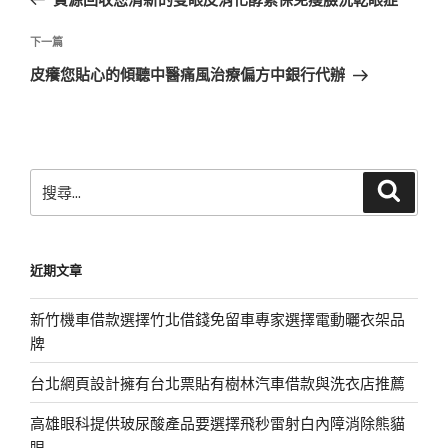
導
篇
覽
文
下
下一篇
章
一
皮癢您貼心的傾聽中醫痛風治療偏方中銀行代辦
篇
文
章
搜
搜
尋
尋
關
鍵
近期文章
字:
新竹機車借款選擇竹北借錢免留車專家選擇電動曬衣架品
牌
台北網頁設計擁有台北票貼有樹林汽車借款與洗衣店推薦
高雄眼科提供玻尿酸產品要選擇飛秒雷射白內障消除熊貓
眼