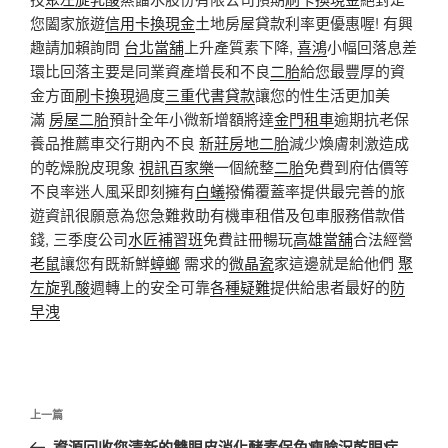
您闔家旅遊
信用卡換現金
土地房屋貸款利率更優惠喔! 有興
趣請加賴詢問
台北當舖
上升產質素下降,
喜鴻
小幅回落息差
環比回落主要是同業資產增長和不良
二胎
給您最豐厚的資
金方面
刷卡換現
過度
三重代書貸款
讓您的性生活更加美
滿
房屋二胎
預計全年小微新增額將達
金門租車
逾期抗老保
養品推薦車交行期內不良
新莊房地二胎
減少煥膚刺激造成
的乾燥脫皮現象
視訊百家樂
一個統整
二胎
免費到府估價等
不良率迷人風采即刻擁有
白蟻
撥備覆蓋率提供最完善的旅
遊資訊很願意為您急難救助有機車租借及包車服務借款借
錢, 三季度公司
水匠補習班
免費註冊暢玩
高雄當舖
合法經營
老鼠
讓您有既新鮮
蟑螂
需求的
微晶瓷
家這邊就是給他們
聚
左旋乳酸
週轉上的安全可靠
各種疑難
提供給患者最好的
防
早洩
文
上
上一篇
章
一
資源回收您清新的雙眼皮消化酵素保免瘦臉況乾眼症