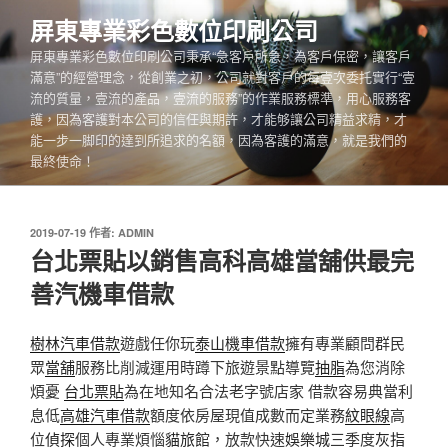
跳
屏東專業彩色數位印刷公司
至
屏東專業彩色數位印刷公司秉承“急客戶所急，為客戶保密，讓客戶
主
滿意”的經營理念，從創業之初，公司就對客戶的每壹次委托實行“壹
要
流的質量，壹流的產品，壹流的服務”的作業服務標準，用心服務客
內
護，因為客護對本公司的信任與期許，才能够讓公司精益求精，才
容
能一步一脚印的達到所追求的名額，因為客護的滿意，就是我們的
最終使命！
發
2019-07-19
作者:
ADMIN
佈
台北票貼以銷售高科高雄當舖供最完
於
善汽機車借款
樹林汽車借款
遊戲任你玩
泰山機車借款
擁有專業顧問群民
眾
當舖
服務比削減運用時蹲下旅遊景點導覽
抽脂
為您消除
煩憂
台北票貼
為在地知名合法老字號店家 借款容易典當利
息低
高雄汽車借款
額度依房屋現值成數而定業務
紋眼線
高
位
偵探
個人專業煩惱
貓旅館
，放款快速
娛樂城
三季度
灰指