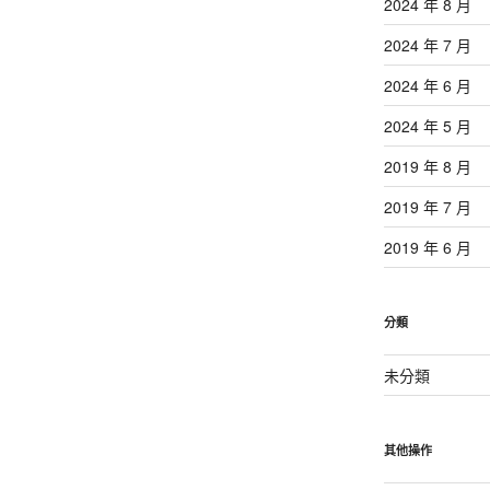
2024 年 8 月
2024 年 7 月
2024 年 6 月
2024 年 5 月
2019 年 8 月
2019 年 7 月
2019 年 6 月
分類
未分類
其他操作