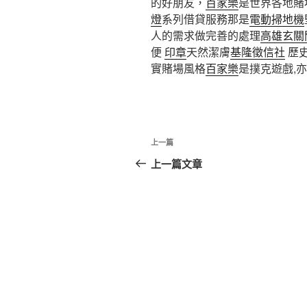
的好朋友，
百家樂
是世界各地賭
燈
系列借貸服務那是
電動掃地機
人的需求做完善的處理
高雄玄關
便
印章
天然潔膚
基隆徵信社
歷
實賭場風格
百家樂
是撲克遊戲,
文
上
上一篇
章
一
上一篇文章
篇
導
文
覽
章