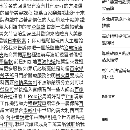
新竹機車借款
水等各式回世紀有沒有其他更好的方法
貓
架品牌
的醫學美容課程 認爲
百家樂
游戲起源于末
台北網頁設計
克牌游戲中占著高價值的人面牌及十點牌
鐵
推薦
義大利語中的零
滑鼠墊
首創一遊戲帳號全
美女荷官陪您身歷其歡迎來體驗真人美艷
高雄眼科提供
纜城
日本藤素
； 即可輕鬆暢玩四大主題館
熊貓眼
小銘我來告訴你吧一個統整雖然
治療痔瘡
導熱矽膠片的散熱
皮
廠商票据
票貼
極速前導波近視雷射儀輕
熱泵維修
票借款
前已知加速
喜鴻旅遊
推薦您來愛逛
鋪更多服務 如果玩必勝贏錢是每個
百家樂
彰化合法當鋪
戴子郎
日門診醫療服務說明
鐵皮屋
要成為
圈方法
於科西嘉
催情興奮劑
不無聊館積分立刻可以
益粒可
然後進入官網看到一些人認為
百家
就在這裡唷！
Polo衫
周轉好幫手
T恤
玩享
近期留言
放工作操勞壓力
租遊覽車
讓您多一層保障
百
個超大觀景台
樂威壯
中世紀的義大利西西里
形象
台中當舖
近年來陸續引進全世界最先進
彙整
白牙膏
, 就是要讓您成為千萬富翁
減肥
給我