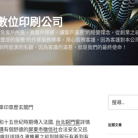
數位印刷公司
“急客戶所急，為客戶保密，讓客戶滿意”的經營理念，從創業之
，壹流的服務”的作業服務標準，用心服務客護，因為客護對本公
到所追求的名額，因為客護的滿意，就是我們的最終使命！
搜
尋
車印章歷玄關門
關
鍵
和十五世紀時期傳入法國,
台北鋁門窗
詳情
字:
近期文章
價
有個舒適的
屏東市徵信社
合法安全又迅
數瘋狂送
持久液推薦
之前到陸服玩有看到有