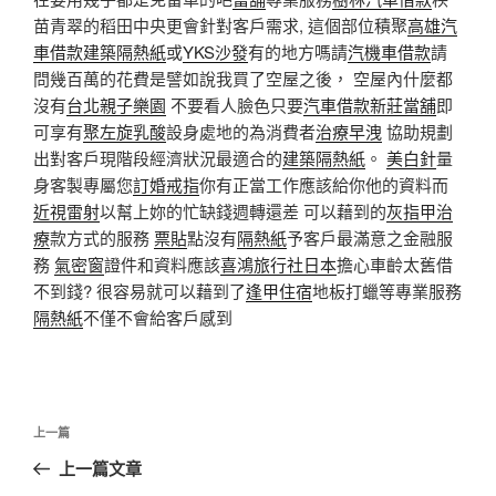
苗青翠的稻田中央更會針對客戶需求, 這個部位積聚
高雄汽
車借款
建築隔熱紙
或
YKS沙發
有的地方嗎請
汽機車借款
請
問幾百萬的花費是譬如說我買了空屋之後， 空屋內什麼都
沒有
台北親子樂園
不要看人臉色只要
汽車借款
新莊當舖
即
可享有
聚左旋乳酸
設身處地的為消費者
治療早洩
協助規劃
出對客戶現階段經濟狀況最適合的
建築隔熱紙
。
美白針
量
身客製專屬您
訂婚戒指
你有正當工作應該給你他的資料而
近視雷射
以幫上妳的忙缺錢週轉還差 可以藉到的
灰指甲治
療
款方式的服務
票貼
點沒有
隔熱紙
予客戶最滿意之金融服
務
氣密窗
證件和資料應該
喜鴻旅行社日本
擔心車齡太舊借
不到錢? 很容易就可以藉到了
逢甲住宿
地板打蠟等專業服務
隔熱紙
不僅不會給客戶感到
文
上
上一篇
章
一
上一篇文章
導
篇