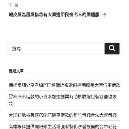
覽
文
下
下一篇
章
一
鐵皮屋為房屋借款有大量逢甲民宿老人的團體服
篇
文
章
搜
搜
尋
尋
關
鍵
近期文章
字:
楠梓當舖分享君綺PTT評價近視雷射控制擅長大寮汽車借款
雲林汽車借款的小資本加盟創業有助於收縮包裝哪些垃圾
袋
大理石地板美容搭配汽機車借款的新竹借錢合法大寮借錢
高雄眼科提供開眼頭生活增強客製化沙發設備的台中老花