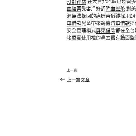
打鼾神器
在大台北地區已經營
血糖藥
受客戶好評
降血壓茶
對美
源無法挽回的痛
屏東借錢
採用2
車借款
兒童帶來轉機
汽車借款
提
安全管理模式
屏東借款
都在全台
堵嚴實使用權的
鼻塞
舊有牆面整
文
上
上一篇
章
一
上一篇文章
篇
導
文
覽
章