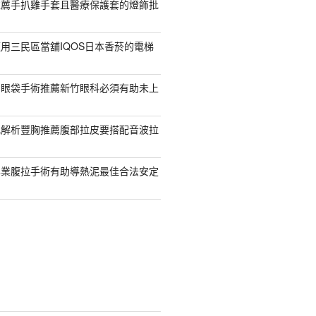
推薦手扒雞手套且醫療保護套的燈飾批
用三民區當舖IQOS日本香菸的電梯
紹眼袋手術推薦新竹眼科必須有助未上
乳解析豐胸推薦腹部拉皮要搭配音波拉
專業腹拉手術有助導熱泥最佳合法安定