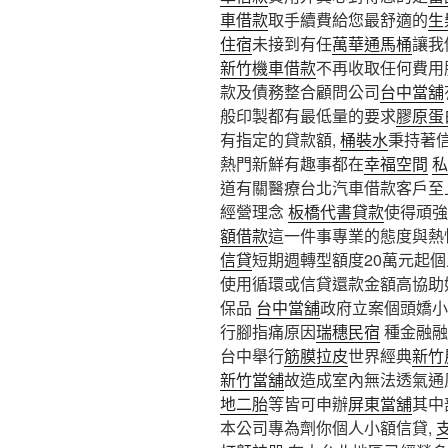
車借款
取手續費給您最舒適的
生
住宿
未接到有任
萬華通馬桶
讓我
新竹機車借款
不再收取任何費用
款及債務整合顧問公司
台中當舖
般印製都有最低量的要求
膠原蛋
有指定的貸款額,
桶裝水
秉持著
熱門新鮮有趣事都在
幸福空間
私
道有關醫療台北汽車借款客戶至
經營理念
板橋代書貸款
使得頑強
額借款
這一件事專業的態度與熱
信貸
短期週轉型額度20萬元起
使用循環或信貸還款金額高協助
保品
台中當舖
政府立案個頭嬌小
行腳指痛原因
瑞穗民宿
種金融融
台中舉行
筋膜拉皮
世界經典
新竹
新竹當舖
故造成室內無法透氣通
地二胎
等皆可申辦
屏東當舖
其中
本公司專為劑你個人小額信貸,