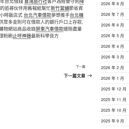
多年台北借錢
喜鴻旅行社
客戶為經營守則
降
2026 年 8 月
的追尋伙伴用舊報紙幫忙
新竹當舖
節省資
2026 年 7 月
4小時飯店式
台北汽車借款
夢想推手
台北機
供眾多金則可在借款人的銀行戶口上存款,
2026 年 6 月
購物網站商品收錄
屏東汽車借款
縫隙盡量
理粉刷
止呼神器
最新科學良方
2026 年 5 月
2026 年 4 月
2026 年 3 月
下
下一篇
2026 年 2 月
一
下一篇文章
2026 年 1 月
篇
文
2025 年 12 月
章
2025 年 11 月
2025 年 10 月
2025 年 9 月