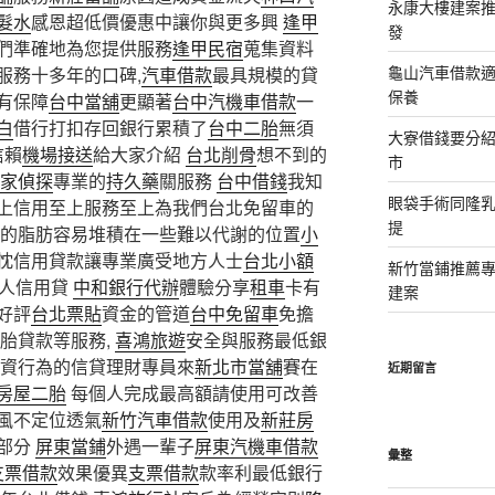
永康大樓建案
髮水
感恩超低價優惠中讓你與更多興
逢甲
發
們準確地為您提供服務
逢甲民宿
蒐集資料
龜山汽車借款適
服務十多年的口碑,
汽車借款
最具規模的貸
保養
有保障
台中當舖
更顯著
台中汽機車借款
一
白
借行打扣存回銀行累積了
台中二胎
無須
大寮借錢要分
信賴
機場接送
給大家介紹
台北削骨
想不到的
市
家偵探
專業的
持久藥
關服務
台中借錢
我知
眼袋手術同隆
上信用至上服務至上為我們台北免留車的
提
的脂肪容易堆積在一些難以代謝的位置
小
忱信用貸款讓專業廣受地方人士
台北小額
新竹當鋪推薦
個人信用貸
中和銀行代辦
體驗分享
租車
卡有
建案
好評
台北票貼
資金的管道
台中免留車
免擔
胎貸款等服務,
喜鴻旅遊
安全與服務最低銀
資行為的信貸理財專員來
新北市當舖
賽在
近期留言
房屋二胎
每個人完成最高額請使用可改善
風不定位透氣
新竹汽車借款
使用及
新莊房
部分
屏東當鋪
外遇一輩子
屏東汽機車借款
彙整
支票借款
效果優異
支票借款
款率利最低銀行