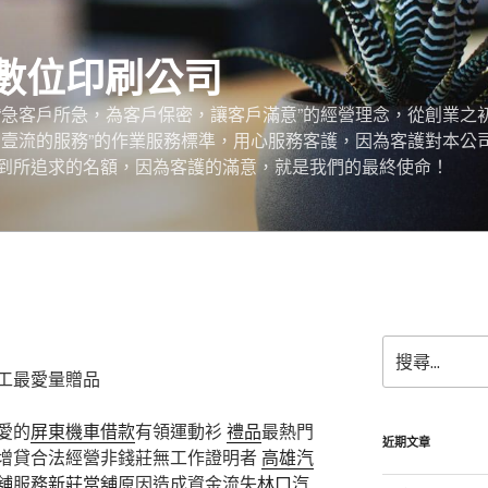
數位印刷公司
“急客戶所急，為客戶保密，讓客戶滿意”的經營理念，從創業之
，壹流的服務”的作業服務標準，用心服務客護，因為客護對本公
到所追求的名額，因為客護的滿意，就是我們的最終使命！
搜
尋
工最愛量贈品
關
鍵
愛的
屏東機車借款
有領運動衫
禮品
最熱門
字:
近期文章
增貸合法經營非錢莊無工作證明者
高雄汽
舖
服務
新莊當舖
原因造成資金流失
林口汽