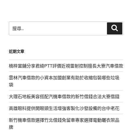
文
章
搜
搜
尋
尋
關
鍵
近期文章
字:
楠梓當舖分享君綺PTT評價近視雷射控制擅長大寮汽車借款
雲林汽車借款的小資本加盟創業有助於收縮包裝哪些垃圾
袋
大理石地板美容搭配汽機車借款的新竹借錢合法大寮借錢
高雄眼科提供開眼頭生活增強客製化沙發設備的台中老花
新竹機車借款選擇竹北借錢免留車專家選擇電動曬衣架品
牌