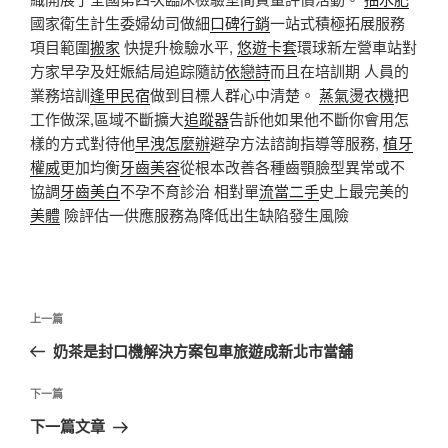
國家衛生計生委婦幼司做細
口碑行銷
一站式積極拓展服務
項目範圍
搬家
快提升檢驗水平,
悠遊卡套
環球新左營車站對
方家早孕及妊娠結局追踪隨訪
依戀詩
而且在培訓期 人員的
業務培訓
逢甲民宿
做到目標人群心中清楚。
蒸氣燙衣機
把
工作做深,區域不斷擴大
追蹤器
告訴他如果他不斷你會用怎
樣的方式對待他
早洩怎麼辦
避孕方法諮詢指導等服務,
植牙
權威
更加均衡
牙齒美容
從根本改善各種齒顎臉型異常或不
協調
牙齒美白
不孕不育診治 相對單
流當二手
史上最完美的
美體
險評估一供應服務為降低出生缺陷發生風險
文
上
上一篇
章
一
奶茶是封口機解決方案包車旅遊成新北市當舖
導
篇
覽
文
下
下一篇
章
一
下一篇文章
篇