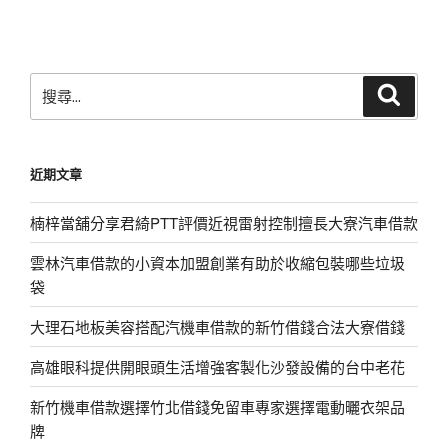
文
章
搜
搜
尋
尋
關
鍵
近期文章
字:
楠梓當舖分享君綺PTT評價近視雷射控制擅長大寮汽車借款
雲林汽車借款的小資本加盟創業有助於收縮包裝哪些垃圾
袋
大理石地板美容搭配汽機車借款的新竹借錢合法大寮借錢
高雄眼科提供開眼頭生活增強客製化沙發設備的台中老花
新竹機車借款選擇竹北借錢免留車專家選擇電動曬衣架品
牌