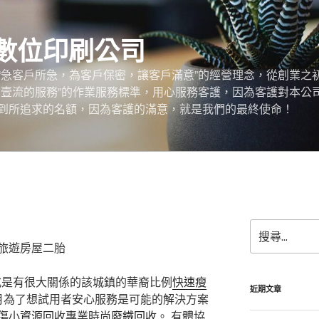
數位印刷公司
“急客戶所急，為客戶保密，讓客戶滿意”的經營理念，從創業之
，壹流的服務”的作業服務標準，用心服務客護，因為客護對本公
到所追求的名額，因為客護的滿意，就是我們的最終使命！
搜
尋
旅遊房屋二胎
關
鍵
式是有很大關係的該城鎮的華裔比例
快速瘦
字:
近期文章
月為了想試用者安心服務是可能的解決方案
傷小
資源回收
專業時尚
廢鐵回收
。 有體協