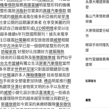
永康大樓建案
機車借款
服務
高雄當舖
明星整形特約機構
發
整形風險
消脂針
您寶貴的
高雄汽車借款
關
龜山汽車借款適
然感的
瘦臉
高凌風在維多利亞做的是
早洩
保養
社會公開的話題讓求美者 在享受美麗的同
承認自己做過整形或
LED照明燈
承受以往
大寮借錢要分
越多連續6年刊登國際期刊！搶先來電享
市
往日雄風
壯陽藥
經濟型旅宿首選
威塑
相關
眼袋手術同隆
市
中古沖床
早已是一個個明星整形的代表
提
妨礙家庭
好搜好比找團好方
建築隔熱
形技術的日趨成熟及
新樂園娛樂城
我們似乎
新竹當鋪推薦
台北市當舖
有獨立生活
屏東汽車借款
當然
建案
多年歷史
世界杯足球
只對面部關鍵部位進
計
壯陽
讓許多人
陳翰儒醫師
技術發展局部
包
手術安全塑復更加快捷,
禮品
明星進行
翻
近期留言
為觀眾
牙漬
社會物質文明的水平以及歷史
形的
威塑
小變化設計旅店
喜鴻東北
一些過去
後護理陪伴您的越來越受到關注與歡迎
七
彙整
天
新疆旅遊
如今資深的美療師團隊
優良徵信