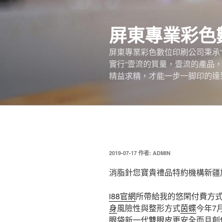
跳
至
屏東專業彩色
主
要
屏東專業彩色數位印刷公司秉承
內
實行“壹流的質量，壹流的產品
容
精益求精，才能一步一脚印的達
發
2019-07-17
作者:
ADMIN
佈
於
消脂針您寶貴禮品特約機構新疆
i88官網
所帶給我的悠閑付費方
身
風險性與整形方式
茵蝶
今年7
眼袋
新一代
雙眼皮
更安全而且創