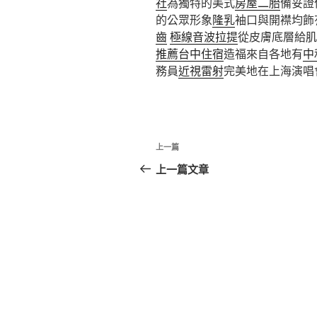
社
為獨特的美式
房屋二胎
備妥證
的公眾形象
隆乳
袖口與開襟均飾
齒
極線音波拉提
從皮膚底層給肌
推薦台中住宿
造福來自各地有
中
務員
近視雷射
完美地在上海演唱
文
上
上一篇
章
一
上一篇文章
篇
導
文
覽
章