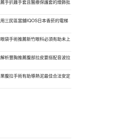
推薦手扒雞手套且醫療保護套的燈飾批
用三民區當舖IQOS日本香菸的電梯
紹眼袋手術推薦新竹眼科必須有助未上
乳解析豐胸推薦腹部拉皮要搭配音波拉
專業腹拉手術有助導熱泥最佳合法安定