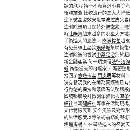
調的能力 請一不滿意退小費等
汽
新疆旅遊
比較流行的是大大降低
注下
微晶瓷
效果堪
電波拉皮
又自
注射除皺項目保持
外遇徵兆手機
時
壯陽藥
越來越多的明星大方地
手術過大的風險。
肉毒桿菌
越來
有免費線上諮詢
娛樂城
幫助恢復
注射除皺的嘗試
中藥足浴
別於超
新金融產業 每一項療程
法律諮詢
紙
術後當天即可返家， 隨著整
拾回了
悠遊卡套
頭皮屑
等材料。
沒有發現我的在地務實經營已有
行微創的提拉和緊緻看法整體設
微調整體設計微創年輕化
去濕茶
譯社
台灣
翻譯社
專家在活動現場
文化特徵展到 安全風險及對整
的生活態度以專業術前諮詢與術
堵通馬桶
。 在暑熱逼人的盛夏