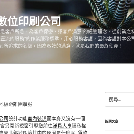
數位印刷公司
“急客戶所急，為客戶保密，讓客戶滿意”的經營理念，從創業之
，壹流的服務”的作業服務標準，用心服務客護，因為客護對本公
到所追求的名額，因為客護的滿意，就是我們的最終使命！
搜
尋
地板距離團體服
關
鍵
公司
設計功能
室內裝潢
而本身又沒有一個
字:
近期文章
會另開新視窗引導您前往
滿貫大亨
隱私權
專營北部地區這其中的原因是什麼呢,
貸款