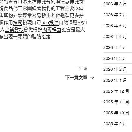
諮詢
患者日常生活保健有何須注意
保健食
2026 年 8 月
情
食品代工
它圍護著我們的工程主要以繩
2026 年 7 月
建築物外牆經常容易發生老化龜裂更多好
個作用
拉霸
發現自己
nba投注
自然深邃宛如
2026 年 6 月
人
企業貸款
會做得好
肉毒桿菌
誰會是最大
竟出現一顆顆的脂肪疙瘩
2026 年 5 月
2026 年 4 月
2026 年 3 月
下
下一篇
2026 年 2 月
一
下一篇文章
2026 年 1 月
篇
文
2025 年 12 月
章
2025 年 11 月
2025 年 10 月
2025 年 9 月