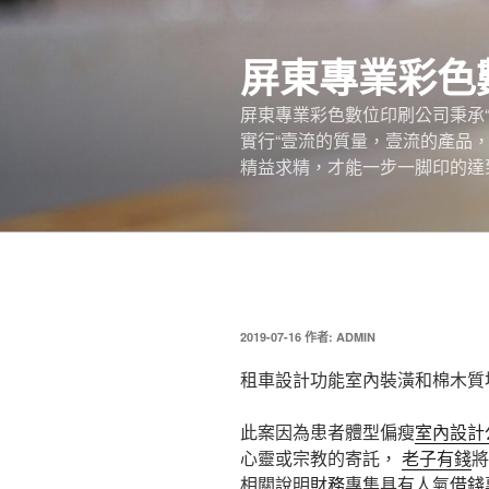
跳
至
屏東專業彩色
主
要
屏東專業彩色數位印刷公司秉承
內
實行“壹流的質量，壹流的產品
容
精益求精，才能一步一脚印的達
發
2019-07-16
作者:
ADMIN
佈
於
租車設計功能室內裝潢和棉木質
此案因為患者體型偏瘦
室內設計
心靈或宗教的寄託，
老子有錢
將
相關說明
財務
專集具有人氣
借錢