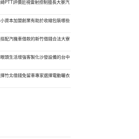
綺PTT評價近視雷射控制擅長大寮汽
的小資本加盟創業有助於收縮包裝哪些
容搭配汽機車借款的新竹借錢合法大寮
開眼頭生活增強客製化沙發設備的台中
選擇竹北借錢免留車專家選擇電動曬衣