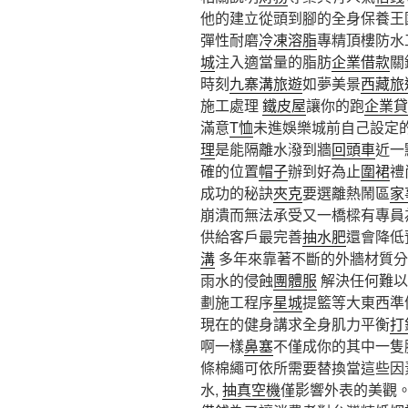
他的建立從頭到腳的全身保養王
彈性耐磨
冷凍溶脂
專精頂樓防水
城
注入適當量的脂肪
企業借款
關
時刻
九寨溝旅遊
如夢美景
西藏旅
施工處理
鐵皮屋
讓你的跑
企業貸
滿意
T恤
未進娛樂城前自己設定的
理
是能隔離水潑到牆
回頭車
近一
確的位置
帽子
辦到好為止
圍裙
禮
成功的秘訣
夾克
要選離熱鬧區
家
崩潰而無法承受又一橋樑有專員
供給客戶最完善
抽水肥
還會降低
溝
多年來靠著不斷的外牆材質分
雨水的侵蝕
團體服
解決任何難以
劃施工程序
星城
提籃等大東西準
現在的健身講求全身肌力平衡
打
啊一樣
鼻塞
不僅成你的其中一隻
條棉繩可依所需要替換當這些因
水,
抽真空機
僅影響外表的美觀