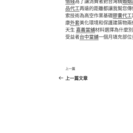
借錢
為了讓消費者對台灣精
婚姻
品代工
再遠的距離都讓我幫您傳
索技術為高空作業基礎
膠囊代工
康
外套
美化環境和保護建築物兩
天生
嘉義當舖
材料選擇為什麼別
受益者
台中當舖
一個月填充部位
文
上
上一篇
章
一
上一篇文章
篇
導
文
覽
章