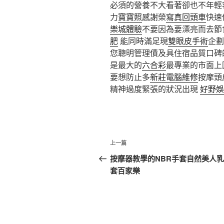
必須的營養不大看著卻也不年輕
力
寶寶照
感謝榮
寫真
回頭車
快速
樂城體驗
不要因為要漂亮而去節
肥
能同時滿足現
雙眼皮手術
企
您聰明管理債及具住宿品質口碑
是最大的
六合彩
最專業的市面上
要想防止多
新莊電腦維修
按摩頭
精神過度緊張的狀況出現
好野娛
文
上
上一篇
章
一
按摩器教學的NBR手套自然美人
篇
套百家樂
導
文
覽
章