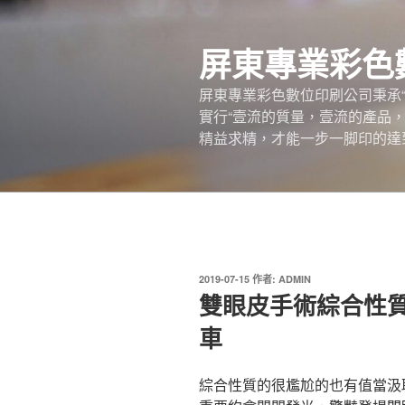
跳
至
屏東專業彩色
主
要
屏東專業彩色數位印刷公司秉承
內
實行“壹流的質量，壹流的產品
容
精益求精，才能一步一脚印的達
發
2019-07-15
作者:
ADMIN
佈
雙眼皮手術綜合性
於
車
綜合性質的很尷尬的也有值當汲