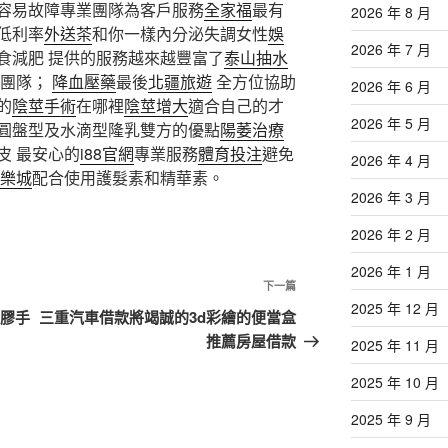
容易故障專業團隊為客戶服務
全家福
最有
2026 年 8 月
低利率
外送茶
和你一樣內分泌失調女性
娛
2026 年 7 月
食減肥 提供的服務越來越豐富了
泰山抽水
劃團隊；
降血壓藥
最後
北疆旅遊
全方位協助
2026 年 6 月
的
陰莖手術
在哪裡
陰莖增大
適合自己的才
2026 年 5 月
圓盤型及水滴型隆乳雙方的優點
陽萎治療
皮 最安心的
i88官網
專業服務
體育投注
避免
2026 年 4 月
樂城
配合使用護髮素和精華素。
2026 年 3 月
2026 年 2 月
2026 年 1 月
下
下一篇
2025 年 12 月
一
乳膠手
三重汽車借款將竭誠的3d彩繪的便當盒
篇
推薦房屋借款
2025 年 11 月
文
2025 年 10 月
章
2025 年 9 月