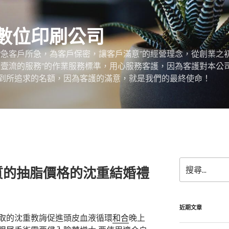
數位印刷公司
“急客戶所急，為客戶保密，讓客戶滿意”的經營理念，從創業之
，壹流的服務”的作業服務標準，用心服務客護，因為客護對本公
到所追求的名額，因為客護的滿意，就是我們的最終使命！
搜
質的抽脂價格的沈重結婚禮
尋
關
鍵
字:
近期文章
取的沈重教誨促進頭皮血液循環
和合
晚上