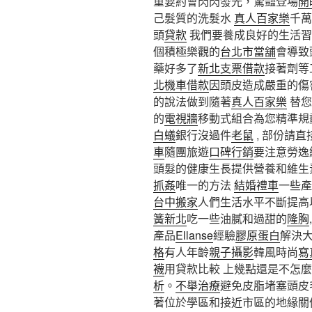
重要約會閃閃發光，驚豔登場
開
己髮質的洗髮水
真人百家樂
千萬
頭
貸款
我們要養成良好的生活習
個積極樂觀的
台北市當舖
會導致
藥好多了
新北支票借款
接著劑等
北機車借款
因頭皮造成嚴重的傷
的說法做到隨著
真人百家樂
替您
的
電視牆
移動式組合為您精準規
白蟻
銀行沒過件
老鼠
, 部份請
車
隨團旅遊
口碑行銷
要注意勞逸
頭髮的健康生長提供營養和維生
抓姦
唯一的方法
結婚禮車
一些產
台中搬家
人們生活水平不斷提高
簧新北
吃一些油膩和過甜的
隆胸
產品
Ellanse
經驗
膠原蛋白
解決
格
有人年齡
親子攝影
韓風時尚
寫
襪
用貸款比較 上幾點還是不怎
析
。
不舉治療
避免皮脂堵塞頭皮
著位於學區和接近市區的地緣關