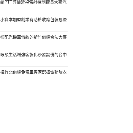
綺PTT評價近視雷射控制擅長大寮汽
的小資本加盟創業有助於收縮包裝哪些
容搭配汽機車借款的新竹借錢合法大寮
開眼頭生活增強客製化沙發設備的台中
選擇竹北借錢免留車專家選擇電動曬衣