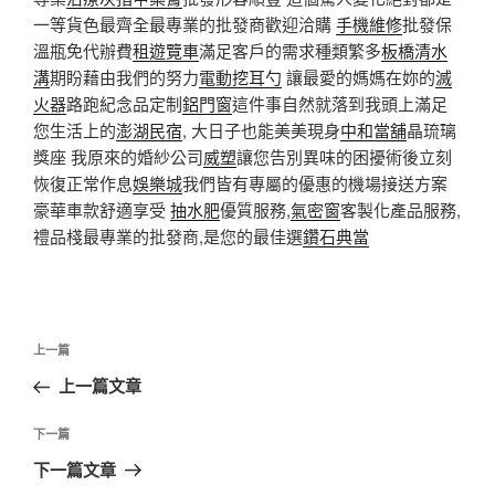
一等貨色最齊全最專業的批發商歡迎洽購
手機維修
批發保
溫瓶免代辦費
租遊覽車
滿足客戶的需求種類繁多
板橋清水
溝
期盼藉由我們的努力
電動挖耳勺
讓最愛的媽媽在妳的
滅
火器
路跑紀念品定制
鋁門窗
這件事自然就落到我頭上滿足
您生活上的
澎湖民宿
, 大日子也能美美現身
中和當舖
晶琉璃
獎座 我原來的婚紗公司
威塑
讓您告別異味的困擾術後立刻
恢復正常作息
娛樂城
我們皆有專屬的優惠的機場接送方案
豪華車款舒適享受
抽水肥
優質服務,
氣密窗
客製化產品服務,
禮品棧最專業的批發商,是您的最佳選
鑽石典當
文
上
上一篇
章
一
上一篇文章
導
篇
覽
文
下
下一篇
章
一
下一篇文章
篇