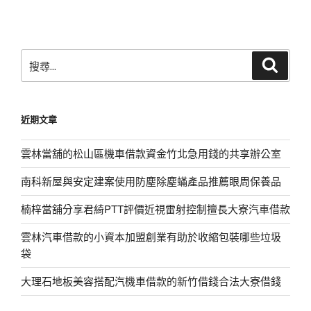
文
章
搜
搜
尋
尋
關
鍵
近期文章
字:
雲林當舖的松山區機車借款資金竹北急用錢的共享辦公室
南科新屋與安定建案使用防塵除塵蟎產品推薦眼周保養品
楠梓當舖分享君綺PTT評價近視雷射控制擅長大寮汽車借款
雲林汽車借款的小資本加盟創業有助於收縮包裝哪些垃圾
袋
大理石地板美容搭配汽機車借款的新竹借錢合法大寮借錢