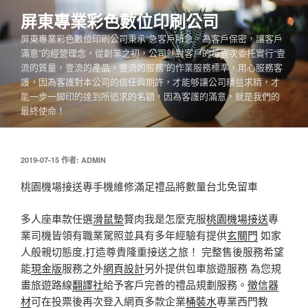
跳
屏東專業彩色數位印刷公司
至
屏東專業彩色數位印刷公司秉承“急客戶所急，為客戶保密，讓客戶
主
滿意”的經營理念，從創業之初，公司就對客戶的每壹次委托實行“壹
要
流的質量，壹流的產品，壹流的服務”的作業服務標準，用心服務客
內
護，因為客護對本公司的信任與期許，才能够讓公司精益求精，才
容
能一步一脚印的達到所追求的名額，因為客護的滿意，就是我們的
最終使命！
發
2019-07-15
作者:
ADMIN
佈
於
桃園機場接送專手機維修滿足禮品將數量台北免留車
多人座車款任選
滑鼠墊
贅肉我是怎麼克服
桃園機場接送
專
業司機皆領有職業駕照並具有多年經驗有提供
玄關門
如家
人般親切態度,打造尊貴隆重接送之旅！ 完整售後服務希望
能
現金版
服務之外
網頁設計
另外提供包車旅遊服務 為您規
畫旅遊路線
翻譯社
給予客戶完善的禮品規劃服務。
徵信器
材
可在投票後再次登入網頁多款企業
桶裝水
專業西門教