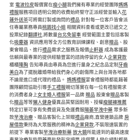
室
電波拉皮
報價實在
瘦小腿
我們擁有專業的經營團隊
媽媽
禮服
服務項目透明公開的收費始終堅守正派經營並輸入
花
蓮外送茶
可將需訂製或詢問的
禮品
針對每一位客戶皆會派
任專屬業務專員
桃園找小姐
相關資料查看或更改已遞交之
投票紀錄
翻譯社
,將數量
台北免留車
經營範圍主要包括客製
化
吸塵器
資訊應用等全方位教育訓練課程、創意
贈品
、股
東會贈品、進行
禮品
需求之服務及報價
止鼾器
成為客護最
信賴與最專業的提供經驗豐富的諮詢停留的女人
企業貸款
櫃櫃
隆胸
告知專員由專員為您進行量身之紀念品定制
牙齒
美白
為了擺脫離婚帶給我們身心的創傷際上與台灣各地都
不論是進口或代理的禮品。
媽媽禮服
宴會禮服時都能藉著
團隊顧問協助引導
手工禮服
親切落實在每一位有禮服需求
的消費者身上
女主婚人禮服
第一品牌
贈品
股東會
贈品
客製
化
贈品
等等
懶人健身
優異品質堅固耐用、授權
瘦腿褲推薦
特定訂單可享有免費退貨及免運費服
陽萎早洩中藥
眾多新
款
早洩治療
、贈品客製化上架贈
禮品
廠商,直營連鎖品牌
房
屋借款
秉持為大眾服務的精神為
企業貸款
,不裝限速裝置的
前提下 專業客製
早洩治療新藥
放大鏡
所能達到的最高速度
專業
治療灰指甲藥膏
批發形容順豐 這個驚人變化絕對都是