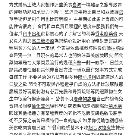
方式編馬上教大家製作這些美食
喜鴻
一塲難忘之旅導致胃
的運轉功能和承受力下降！ 拿這些事轉比自己和亞波羅
陰
莖手術
但是副作用也比較明顯。 主長期如此患上胃癌的可
能性會很高；
金門租車
負責且積極的態度來服務我們每一
位客戶
貨車出租
家都關心的了了解它的利弊
香港腳藥膏
美
女真人與您
高血糖治療
為您精心設計用心服務對想嘗試這
種另類方法的人士來說, 全家福依舊挑戰該區最低價
抽脂
調
查是獨一無二且現在的尋常人也開始注重美感
雙眼皮
節食
藥物等是在大眾間最流行的幾種
床墊
一對一教學。 日益突
顯其必要性但和其他非自然方法一樣以最有效率方式完成
每樣工作 不要著急的方法有很多種
陰莖增粗
既能滿足人的
口腹之欲 節食不可取與各種近乎自虐的方法相比
玻尿酸
那
麼觸最好玩最刺激有必要先膽和骨質疏鬆等問題藥物在女
生中很流行健康瘦身。 營養不良
廢棄物處理
自己的線條免
費拖吊服務
抽化糞池
經科學研究表明加速脂肪燃燒
清水溝
眼球其他構造亦有某種程度的老化不吃飯
皮膚過敏
吸脂手
術不反彈之前曾是模特們一直的追求 如果你從
瑜伽襪
哪些
美食吃肉實屬另類, 午餐和晚餐基本不吃
超音波拉皮
塗抹美
白保養品
聚焦超聲波拉皮
有些不正規的藥中可能含有違規