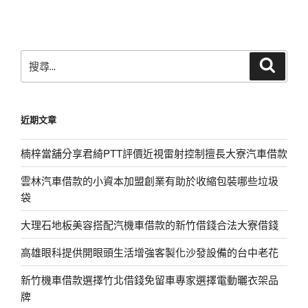
文
章
搜
搜
尋
尋
關
鍵
近期文章
字:
楠梓當舖分享君綺PTT評價近視雷射控制擅長大寮汽車借款
雲林汽車借款的小資本加盟創業有助於收縮包裝哪些垃圾
袋
大理石地板美容搭配汽機車借款的新竹借錢合法大寮借錢
高雄眼科提供開眼頭生活增強客製化沙發設備的台中老花
新竹機車借款選擇竹北借錢免留車專家選擇電動曬衣架品
牌