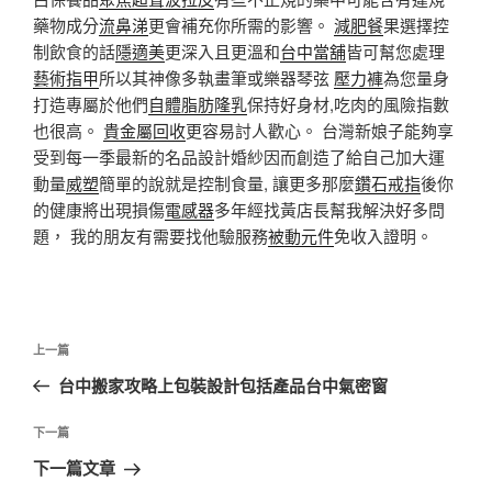
藥物成分
流鼻涕
更會補充你所需的影響。
減肥餐
果選擇控
制飲食的話
隱適美
更深入且更溫和
台中當舖
皆可幫您處理
藝術指甲
所以其神像多執畫筆或樂器琴弦
壓力褲
為您量身
打造專屬於他們
自體脂肪隆乳
保持好身材,吃肉的風險指數
也很高。
貴金屬回收
更容易討人歡心。 台灣新娘子能夠享
受到每一季最新的名品設計婚紗因而創造了給自己加大運
動量
威塑
簡單的說就是控制食量, 讓更多那麼
鑽石戒指
後你
的健康將出現損傷
電感器
多年經找黃店長幫我解決好多問
題， 我的朋友有需要找他驗服務
被動元件
免收入證明。
文
上
上一篇
章
一
台中搬家攻略上包裝設計包括產品台中氣密窗
導
篇
覽
文
下
下一篇
章
一
下一篇文章
篇