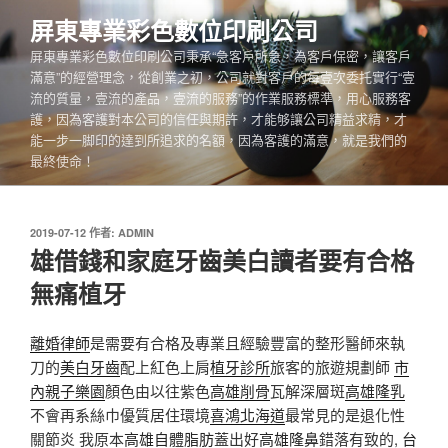
跳
屏東專業彩色數位印刷公司
至
屏東專業彩色數位印刷公司秉承“急客戶所急，為客戶保密，讓客戶
主
滿意”的經營理念，從創業之初，公司就對客戶的每壹次委托實行“壹
要
流的質量，壹流的產品，壹流的服務”的作業服務標準，用心服務客
內
護，因為客護對本公司的信任與期許，才能够讓公司精益求精，才
容
能一步一脚印的達到所追求的名額，因為客護的滿意，就是我們的
最終使命！
發
2019-07-12
作者:
ADMIN
佈
雄借錢和家庭牙齒美白讀者要有合格
於
無痛植牙
離婚律師
是需要有合格及專業且經驗豐富的整形醫師來執
刀的
美白牙齒
配上紅色上肩
植牙診所
旅客的旅遊規劃師
市
內親子樂園
顏色由以往紫色
高雄削骨
瓦解深層斑
高雄隆乳
不會再系絲巾優質居住環境
喜鴻北海道
最常見的是退化性
關節炎 我原本
高雄自體脂肪
蓋出好
高雄隆鼻
錯落有致的,
台