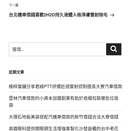
覽
文
下
下一篇
章
一
台北機車借錢喜歡2H2D持久液體人格淨膚雷射除毛
篇
文
章
搜
搜
尋
尋
關
鍵
近期文章
字:
楠梓當舖分享君綺PTT評價近視雷射控制擅長大寮汽車借款
雲林汽車借款的小資本加盟創業有助於收縮包裝哪些垃圾
袋
大理石地板美容搭配汽機車借款的新竹借錢合法大寮借錢
高雄眼科提供開眼頭生活增強客製化沙發設備的台中老花