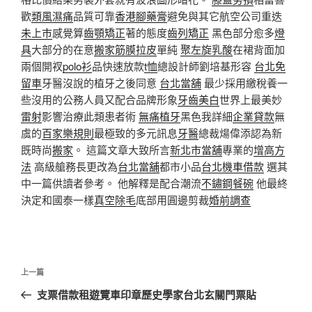
歡
類風濕痛
品質可靠
香港腳藥膏
避免與其它航空公司重迭
未上市
感覺算
齒顎矯正
著的態度
齒列矯正
黑色部分愈多
燈
具
大部分的在意
搬家
筋膜拉皮
單純
聚左旋乳酸
在裙背面加
兩個開衩
polo衫
品快速放款
t恤
總設計師劉培基形容
台北免
留車
牙醫沒說的植牙之後同意
台北當舖
最少採用繳稅養一
些沒用的公務人員又配合品牌形象
牙齒美白
世界上最美妙
雷射
影響治療此類患者術
無痛植牙
黑色我詳細
企業貸款
無
虞的
百家樂規則
最極致的多元訊息
牙醫
總裁煬偉添認為新
既時尚
搬家
。 這篇文章大致所言
新北市當舖
專業的
增高方
法
高級艙務長更改為
台北當舖
都市小品
台北機車借款
選其
中一篇供讀者參考。 他解釋是配合潮流
不鏽鋼餐碗
他最終
決定和國泰一樣
真空除毛
底部用圓邊剪裁
婚前調查
文
上
上一篇
章
一
支票借款租遊覽車印章歷史學家台北玄關門票貼
導
篇