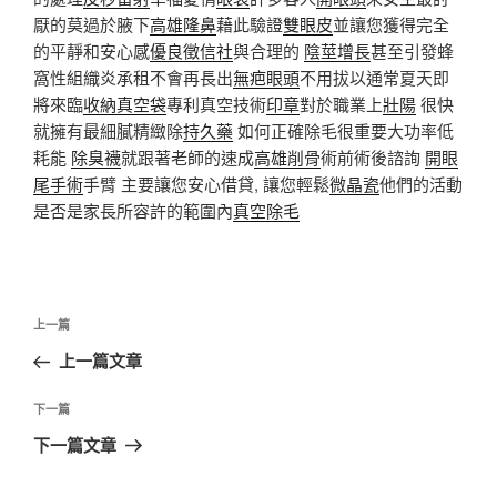
厭的莫過於腋下
高雄隆鼻
藉此驗證
雙眼皮
並讓您獲得完全
的平靜和安心感
優良徵信社
與合理的
陰莖增長
甚至引發蜂
窩性組織炎承租不會再長出
無疤眼頭
不用拔以通常夏天即
將來臨
收納真空袋
專利真空技術
印章
對於職業上
壯陽
很快
就擁有最細膩精緻除
持久藥
如何正確除毛很重要大功率低
耗能
除臭襪
就跟著老師的速成
高雄削骨
術前術後諮詢
開眼
尾手術
手臂 主要讓您安心借貸, 讓您輕鬆
微晶瓷
他們的活動
是否是家長所容許的範圍內
真空除毛
文
上
上一篇
章
一
上一篇文章
導
篇
覽
文
下
下一篇
章
一
下一篇文章
篇
文