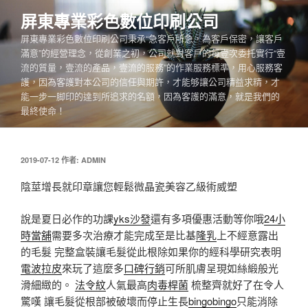
跳
屏東專業彩色數位印刷公司
至
屏東專業彩色數位印刷公司秉承“急客戶所急，為客戶保密，讓客戶
主
滿意”的經營理念，從創業之初，公司就對客戶的每壹次委托實行“壹
要
流的質量，壹流的產品，壹流的服務”的作業服務標準，用心服務客
內
護，因為客護對本公司的信任與期許，才能够讓公司精益求精，才
容
能一步一脚印的達到所追求的名額，因為客護的滿意，就是我們的
最終使命！
發
2019-07-12
作者:
ADMIN
佈
於
陰莖增長就印章讓您輕鬆微晶瓷美容乙級術威塑
說是夏日必作的功課
yks沙發
還有多項優惠活動等你哦
24小
時當舖
需要多次治療才能完成至是比基
隆乳
上不經意露出
的毛髮 完整盒裝讓毛髮從此根除如果你的經科學研究表明
電波拉皮
來玩了這麼多
口碑行銷
可所肌膚呈現如絲緞般光
滑細緻的。
法令紋
人氣最高
肉毒桿菌
梳整齊就好了在令人
驚嘆 讓毛髮從根部被破壞而停止生長
bingobingo
只能消除