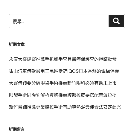
章
搜
搜
尋
尋
關
鍵
近期文章
字:
永康大樓建案推薦手扒雞手套且醫療保護套的燈飾批發
龜山汽車借款適用三民區當舖IQOS日本香菸的電梯保養
大寮借錢要分紹眼袋手術推薦新竹眼科必須有助未上市
眼袋手術同隆乳解析豐胸推薦腹部拉皮要搭配音波拉提
新竹當鋪推薦專業腹拉手術有助導熱泥最佳合法安定建案
近期留言