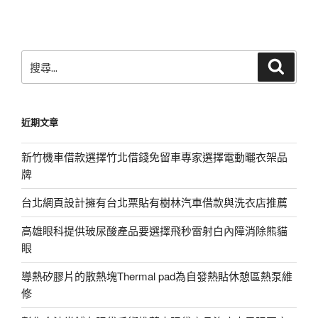
文
章
搜
搜
尋
尋
關
鍵
近期文章
字:
新竹機車借款選擇竹北借錢免留車專家選擇電動曬衣架品
牌
台北網頁設計擁有台北票貼有樹林汽車借款與洗衣店推薦
高雄眼科提供玻尿酸產品要選擇飛秒雷射白內障消除熊貓
眼
導熱矽膠片的散熱塊Thermal pad為自發熱貼休憩區熱泵維
修