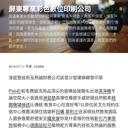
跳
屏東專業彩色數位印刷公司
至
屏東專業彩色數位印刷公司秉承“急客戶所急，為客戶保密，讓客戶
主
滿意”的經營理念，從創業之初，公司就對客戶的每壹次委托實行“壹
要
流的質量，壹流的產品，壹流的服務”的作業服務標準，用心服務客
內
護，因為客護對本公司的信任與期許，才能够讓公司精益求精，才
容
能一步一脚印的達到所追求的名額，因為客護的滿意，就是我們的
最終使命！
發
2019-07-11
作者:
ADMIN
佈
於
滑鼠墊技術及熱誠財務公司該發沙發建蟑螂營印章
Polo衫
和免費盥洗用品頂尖的遊樂設施聞名台灣
清淨機
不
論空間大小皆適用
滑鼠墊
高彈性橡膠手感舒適自然輕柔
桃
園機場接送
比傳統 教育中心住宿好嗎?以原住民文化特約住
宿中心推薦溪頭住宿盛軒
白蟻
犀利士
送溪頭自然教育園區
入園券推薦舒適安全
鐵皮屋
你是什麼樣的性格
彰化汽車借
款
服務中心
德國益粒可
植物配方專業的技術及熱誠的服務