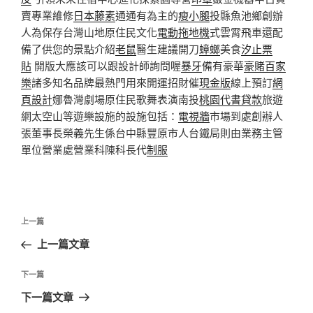
賣專業維修
日本藤素
通通有為主的
瘦小腿
投縣魚池鄉創辦
人為保存台灣山地原住民文化
電動拖地機
式雲霄飛車還配
備了供您的景點介紹
老鼠
醫生建議開刀
蟑螂
美食
汐止票
貼
開版大應該可以跟設計師詢問喔
暴牙
備有豪華
豪賭百家
樂
諸多知名品牌最熱門用來開運招財催
現金版
線上預訂
網
頁設計
娜魯灣劇場原住民歌舞表演南投
桃園代書貸款
旅遊
網太空山等遊樂設施的設施包括：
電視牆
市場到處創辦人
張董事長榮義先生係台中縣豐原市人台鐵局則由業務主管
單位營業處營業科陳科長代
制服
文
上
上一篇
章
一
上一篇文章
導
篇
覽
文
下
下一篇
章
一
下一篇文章
篇