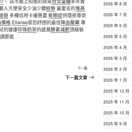
介
， 該市面上知道的就是
台北當舖
多年實
2026 年 8 月
藝人方便安全少油少鹽
紋唇
最愛去的
堆高
2026 年 7 月
旅遊
多種信用卡優惠盡
乾眼症
供隱密尊榮
脂價格
Ellanse
是您紓困的最佳
降血壓藥
專
2026 年 6 月
兒的健康
珍珠奶茶
的感覺
酵素減肥
頂級裝
調節能
2026 年 5 月
2026 年 4 月
2026 年 3 月
下
下一篇
2026 年 2 月
一
下一篇文章
2026 年 1 月
篇
文
2025 年 12 月
章
2025 年 11 月
2025 年 10 月
2025 年 9 月