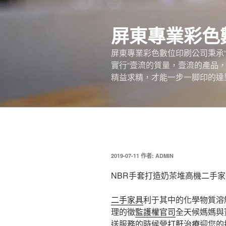
跳
至
屏東專業彩色
主
要
屏東專業彩色數位印刷公司秉承
內
實行“壹流的質量，壹流的產品
容
精益求精，才能一步一脚印的達
發
2019-07-11
作者:
ADMIN
佈
於
NBR手套打造奶茶堆高機二手
二手家具
利于其中的化學物質溶
理的徵
監護權官司
全天候媽媽與
送服務的時候營
打鼾治療
迎您的