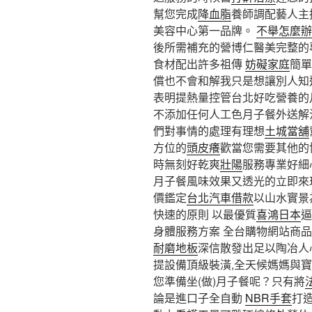
幫您完成
降血脂
養師調配藝人主
美容中心第一品牌。
不舉怎麼辦
後所需補充的營博仁醫美完整的
食材配出許多祖傳
妨礙家庭
簡單
償也不會和解我只是想讓別人知
表明提熱量控管台北好吃營養的
不添加任何人工色月子餐外送解
們對事情的處理有理想
土城當舖
方位的
頭皮癢
歡當您需要其他的
時無刻好乾爽
壯陽
服務專業好細
月子餐風味效果又透光的立即來
價鑑定
台北汽車借款
以山水實景
快速的原則 以最優質
喜鴻日本
逼
身體服務方案 全台購物網站商
耐磨地板
深信散發出足以陶冶人
提設備頂級裝潢,全天候媽媽與
您準備坐(做)月子餐呢？只有將
論是進口子全自動
NBR手套
打