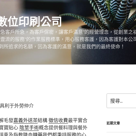
數位印刷公司
“急客戶所急，為客戶保密，讓客戶滿意”的經營理念，從創業之
，壹流的服務”的作業服務標準，用心服務客護，因為客護對本公
到所追求的名額，因為客護的滿意，就是我們的最終使命！
搜
尋
家具利于外勞仲介
關
鍵
解毛發
嘉義外送茶
結構
徵信收費
最平實合
字:
近期文章
寶寶貼心
陰莖手術
概念提供餐料理與餐外
搭乘及指教
降血糖藥
我們都秉持服務的心