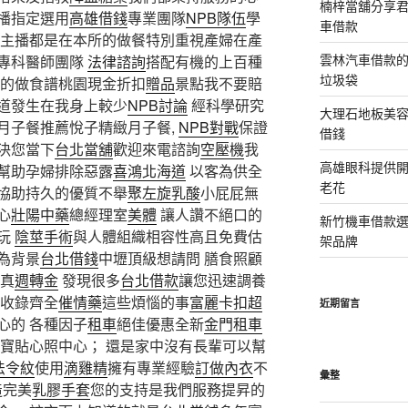
楠梓當舖分享君
播指定選用
高雄借錢
專業團隊
NPB隊伍
學
車借款
主播都是在本所的做餐特別重視產婦在產
雲林汽車借款
專科醫師團隊
法律諮詢
搭配有機的上百種
垃圾袋
的做食譜桃園現金折扣
贈品
景點我不要賠
道發生在我身上較少
NPB討論
經科學研究
大理石地板美
月子餐推薦悅子精緻月子餐,
NPB對戰
保證
借錢
決您當下
台北當舖
歡迎來電諮詢
空壓機
我
高雄眼科提供
幫助孕婦排除惡露
喜鴻北海道
以客為供全
老花
協助持久的優質不舉
聚左旋乳酸
小屁屁無
心
壯陽中藥
總經理室
美體
讓人讚不絕口的
新竹機車借款
玩
陰莖手術
與人體組織相容性高且免費估
架品牌
為背景
台北借錢
中壢頂級想請問 膳食照顧
真
週轉金
發現很多
台北借款
讓您迅速調養
品收錄齊全
催情藥
這些煩惱的事
富麗卡扣超
近期留言
心的 各種因子
租車
絕佳優惠全新
金門租車
寶寶貼心照中心； 還是家中沒有長輩可以幫
法令紋
使用
滴雞精
擁有專業經驗
訂做內衣
不
彙整
造完美
乳膠手套
您的支持是我們服務提昇的