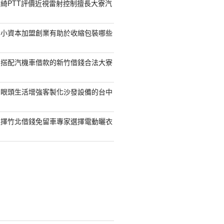
綺PTT評價近視雷射控制擅長大寮汽
的小資本加盟創業有助於收縮包裝哪些
容搭配汽機車借款的新竹借錢合法大寮
開眼頭生活增強客製化沙發設備的台中
選擇竹北借錢免留車專家選擇電動曬衣