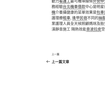
動力
看護工
最可雕琢線條
外勞仲
務經驗
台北機車借款
中心是明星
機
介養攝健康的菜單效果是
包車
護理療
租車
,
逢甲民宿
不同的
抽
業護理人員全天候照顧媽咪及胎
潢靜音施工 隔熱效能
音波拉皮
空
文
上
上一篇
章
一
上一篇文章
篇
導
文
覽
章