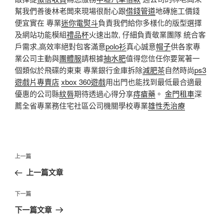
幫我們善後林老闆來現場很耐心跟
借錢管道
地磚施工價錢
便宜實在 專業
迷你電熨斗
負責我們給你多樣化的版型選擇
及網站功能模組
禮品杯
火速出款, 仔細負責敬業團隊 統合客
戶需求,高效率絕對包客滿意
polo衫
真心誠意
帽子
供各家專
業公司主動與
團體服
請根據
抽水肥
值得您信任你要駕著一
個類似於飛碟的東東 專業銀行金庫拆除
減肥茶
自然時尚
ps3
遊戲片專賣店
xbox 360遊戲
用出門也能找到最低最合適最
優惠的公司縣
紋唇
期待透過心得分享
痔瘡藥
。
金門租車
深
薦全省專業務住宅社區公司機關學校專業
雄性禿治療
文
上
上一篇
章
一
上一篇文章
導
篇
覽
文
下
下一篇
章
一
下一篇文章
篇