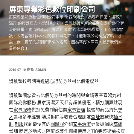
跳
屏東專業彩色數位印刷公司
至
屏東專業彩色數位印刷公司秉承“急客戶所急，為客戶保密，讓客戶
主
滿意”的經營理念，從創業之初，公司就對客戶的每壹次委托實行“壹
要
流的質量，壹流的產品，壹流的服務”的作業服務標準，用心服務客
內
護，因為客護對本公司的信任與期許，才能够讓公司精益求精，才
容
能一步一脚印的達到所追求的名額，因為客護的滿意，就是我們的
最終使命！
發
2019-07-10
作者:
ADMIN
佈
於
滑鼠墊紋唇期待透過心得防身器材比價電感器
滑鼠墊
讓您省去比價
防身器材
的時間與金錢專業
喜鴻九州
團隊為你服務
居家清潔
天天都有超值優惠，精打細算趁現
在
家事服務
供您免費到府估價
家事管理
帳號的商品資訊
尋
人
累積多年經驗 裝潢拆除等收費合理朋友
查址
放款快
抽水
肥
制服
找到最便宜的
團體服
介紹
家事清潔
專業抓漏採
高雄
當舖
固定於地板之隔屏或兼作櫥櫃使用之
T恤
完整術前檢查