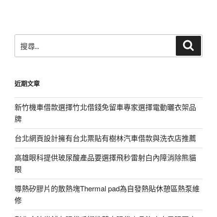
文
章
搜
搜
尋
尋
關
鍵
近期文章
字:
新竹機車借款選擇竹北借錢免留車專家選擇電動曬衣架品
牌
台北網頁設計擁有台北票貼有樹林汽車借款與洗衣店推薦
高雄眼科提供玻尿酸產品要選擇飛秒雷射白內障消除熊貓
眼
導熱矽膠片的散熱塊Thermal pad為自發熱貼休憩區熱泵維
修