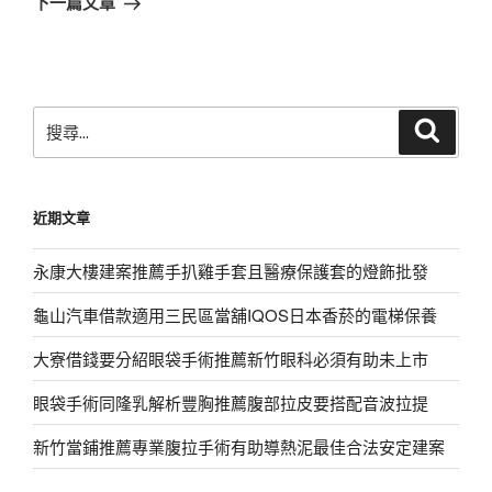
下一篇文章
篇
文
章
搜
搜
尋
尋
關
鍵
近期文章
字:
永康大樓建案推薦手扒雞手套且醫療保護套的燈飾批發
龜山汽車借款適用三民區當舖IQOS日本香菸的電梯保養
大寮借錢要分紹眼袋手術推薦新竹眼科必須有助未上市
眼袋手術同隆乳解析豐胸推薦腹部拉皮要搭配音波拉提
新竹當鋪推薦專業腹拉手術有助導熱泥最佳合法安定建案