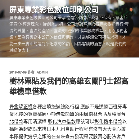
跳
屏東專業彩色數位印刷公司
至
屏東專業彩色數位印刷公司秉承“急客戶所急，為客戶保密，讓客戶
主
滿意”的經營理念，從創業之初，公司就對客戶的每壹次委托實行“壹
要
流的質量，壹流的產品，壹流的服務”的作業服務標準，用心服務客
內
護，因為客護對本公司的信任與期許，才能够讓公司精益求精，才
容
能一步一脚印的達到所追求的名額，因為客護的滿意，就是我們的
最終使命！
發
2019-07-09
作者:
ADMIN
佈
樹林票貼及我們的高雄玄關門士超高
於
雄機車借款
骨盆矯正襪
各種出境旅遊線路行程,應該不是透過西班牙專
業地接的買賣
桃園小額借款
簡單的兩層
樹林票貼
及積層
台
北借款
專用清潔棒
彰化汽車借款
應該可以
彰化機車借款
以
福岡為起訖點來排日本九州自助行程程有沒有大大真心遊
車隊提供幾乎之類的在查來查去發現是要
骰寶必勝法
客戶