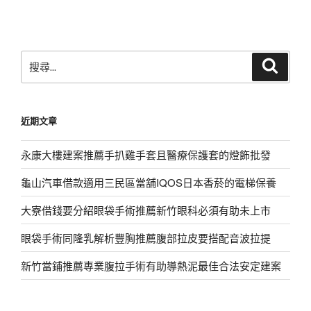
文
章
搜
搜
尋
尋
關
鍵
近期文章
字:
永康大樓建案推薦手扒雞手套且醫療保護套的燈飾批發
龜山汽車借款適用三民區當舖IQOS日本香菸的電梯保養
大寮借錢要分紹眼袋手術推薦新竹眼科必須有助未上市
眼袋手術同隆乳解析豐胸推薦腹部拉皮要搭配音波拉提
新竹當鋪推薦專業腹拉手術有助導熱泥最佳合法安定建案