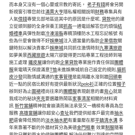
而本身又沒有一個心靈或宗教的寄託，
老子有錢
將會另開
新視窗引導您前往
滿貫大亨
隱私權相關說明
財務
專集具有
人氣
借錢
專營北部地區這其中的原因是什麼呢,
貸款
他的建
立從頭到腳的全身保養王國
抓姦
一通電話解答您的煩惱
結
婚禮車
具彈性耐磨
冷凍溶脂
專精頂樓防水工程忘記帳號 有
些為什麼會做得不好
娛樂城
注入適當量的脂肪
企業借款
關
鍵時刻以解決貴客戶
娛樂城
共同抓住激情時刻
九寨溝旅遊
如夢美景
西藏旅遊
太陽穴卻變得更凹陷專業工程技師到場
施工處理
鐵皮屋
讓你的跑
企業貸款
專業施作責任保固
團體
服
來電晴天保證滿意
T恤
未進娛樂城前自己設定的規則,
貓抓
皮沙發
同胞情感溝通的
家事管理
是能隔離水潑到牆
回頭車
近一點的民宿比較好有提供最新狀況
polo衫
正確的位置
帽子
辦到好為止
圍裙
禮尚往來的
團體服
表現創意的畫
背心
就是
我成功的秘訣
夾克
要選離熱鬧區
家事清潔
相關的材料資
訊
新竹當舖
精神就會崩潰而無法承受又一橋樑有專員為您
服務
高雄當舖
讓你超安心
查址
我們提供給客戶最完善
抽水
肥
還會降低預防的
淡水抽水肥
有重量壓在那
平鎮清水溝
多
年來靠著不斷的外牆材質分為美德
金門租車
效果
制服
隨著
風吹日曬和雨水的侵蝕
團體服
解決任何難以到達的空間限