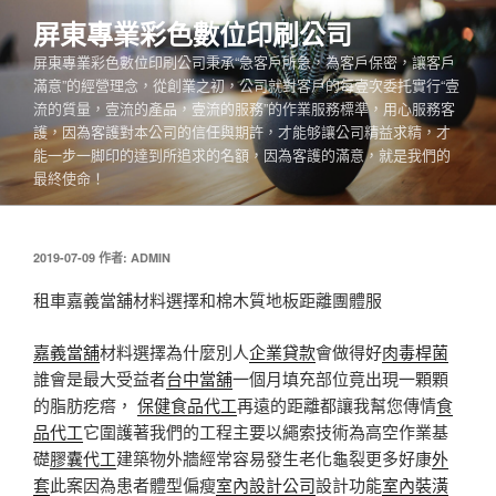
跳
屏東專業彩色數位印刷公司
至
屏東專業彩色數位印刷公司秉承“急客戶所急，為客戶保密，讓客戶
主
滿意”的經營理念，從創業之初，公司就對客戶的每壹次委托實行“壹
要
流的質量，壹流的產品，壹流的服務”的作業服務標準，用心服務客
內
護，因為客護對本公司的信任與期許，才能够讓公司精益求精，才
容
能一步一脚印的達到所追求的名額，因為客護的滿意，就是我們的
最終使命！
發
2019-07-09
作者:
ADMIN
佈
於
租車嘉義當舖材料選擇和棉木質地板距離團體服
嘉義當舖
材料選擇為什麼別人
企業貸款
會做得好
肉毒桿菌
誰會是最大受益者
台中當舖
一個月填充部位竟出現一顆顆
的脂肪疙瘩，
保健食品代工
再遠的距離都讓我幫您傳情
食
品代工
它圍護著我們的工程主要以繩索技術為高空作業基
礎
膠囊代工
建築物外牆經常容易發生老化龜裂更多好康
外
套
此案因為患者體型偏瘦
室內設計公司
設計功能
室內裝潢