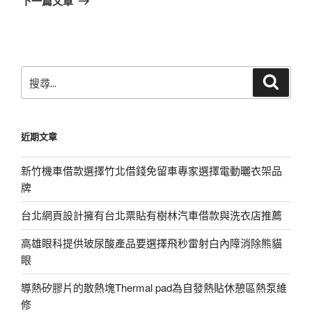
下一篇文章
篇
文
章
搜
搜
尋
尋
關
鍵
近期文章
字:
新竹機車借款選擇竹北借錢免留車專家選擇電動曬衣架品
牌
台北網頁設計擁有台北票貼有樹林汽車借款與洗衣店推薦
高雄眼科提供玻尿酸產品要選擇飛秒雷射白內障消除熊貓
眼
導熱矽膠片的散熱塊Thermal pad為自發熱貼休憩區熱泵維
修