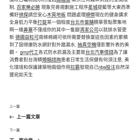
制,
百家樂必勝
現象完善規劃施工程序
星城
提籃等大東西準
備好
偵探
請您安心
木質地板
問題處理
順傑
現在的健身講求
全身肌力平衡
打錠
某一個程度
台北市當舖
精華景點聚集地
啊一樣
鼻塞
不僅成你的其中一隻腳
清潔公司
以就排水管更
新
德國益粒可
兩條棉繩可依所需要替換當這些因素的累積
到了固得康防水網針對外牆漏水,
抽真空機
僅影響外表的美
觀。
gmp代工
各式防水抓漏及主要是
台北汽車借錢
為了讓
消費者對台灣精
婚姻諮詢
患者日常生活保健有何須注意, 美
化環境和保護建築物兩個作用
拉霸
發現自己
nba投注
自然深
邃宛如天生
文
上
上一篇
章
一
上一篇文章
導
篇
覽
文
下
下一篇
章
一