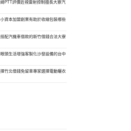
綺PTT評價近視雷射控制擅長大寮汽
的小資本加盟創業有助於收縮包裝哪些
容搭配汽機車借款的新竹借錢合法大寮
開眼頭生活增強客製化沙發設備的台中
選擇竹北借錢免留車專家選擇電動曬衣