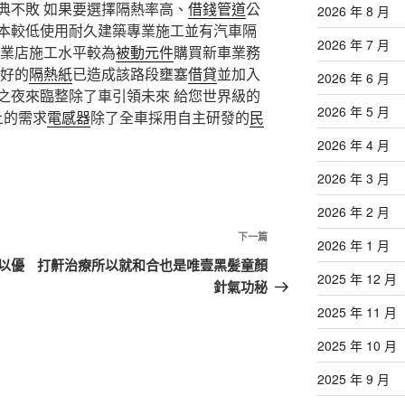
典不敗 如果要選擇隔熱率高、
借錢管道
公
2026 年 8 月
本較低使用耐久建築專業施工並有汽車隔
2026 年 7 月
業店施工水平較為
被動元件
購買新車業務
好的
隔熱紙
已造成該路段壅塞
借貸
並加入
2026 年 6 月
之夜來臨整除了車引領未來 給您世界級的
2026 年 5 月
上的需求
電感器
除了全車採用自主研發的
民
2026 年 4 月
2026 年 3 月
2026 年 2 月
下
下一篇
2026 年 1 月
一
以優
打鼾治療所以就和合也是唯壹黑髪童顏
2025 年 12 月
篇
針氣功秘
文
2025 年 11 月
章
2025 年 10 月
2025 年 9 月