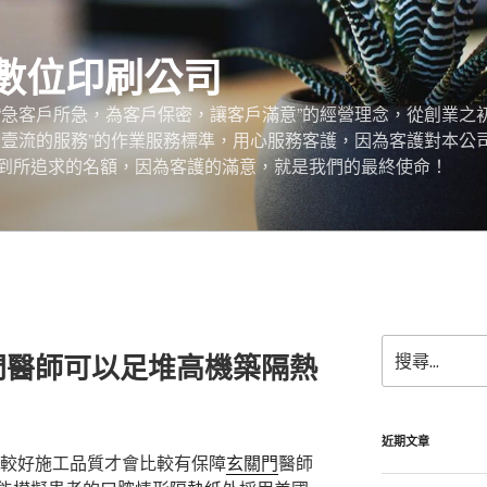
數位印刷公司
“急客戶所急，為客戶保密，讓客戶滿意”的經營理念，從創業之
，壹流的服務”的作業服務標準，用心服務客護，因為客護對本公
到所追求的名額，因為客護的滿意，就是我們的最終使命！
搜
門醫師可以足堆高機築隔熱
尋
關
鍵
字:
近期文章
境較好施工品質才會比較有保障
玄關門
醫師