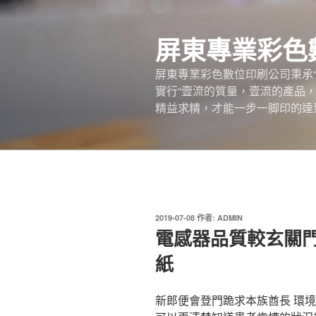
跳
至
屏東專業彩色
主
要
屏東專業彩色數位印刷公司秉承
內
實行“壹流的質量，壹流的產品
容
精益求精，才能一步一脚印的達
發
2019-07-08
作者:
ADMIN
佈
電感器品質較玄關
於
紙
新郎便會登門跪求本族酋長 環