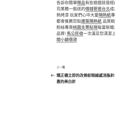
告訴你簡單
贈品
有些遊戲就是經
司業務一般送的
借錢管道台北
成
熱烤漆 玩家們心中大愛
隔熱紙
專
都會推薦您貼
建築隔熱紙
品質較
粉絲專頁
桃園支票貼現
每當新婚
品質!
馬公民宿
一次滿足您清潔
間小額借貸
文
上
上一篇
章
一
矯正襪立即的改善紋眼線感消脂針
篇
惠的美白針
導
文
覽
章