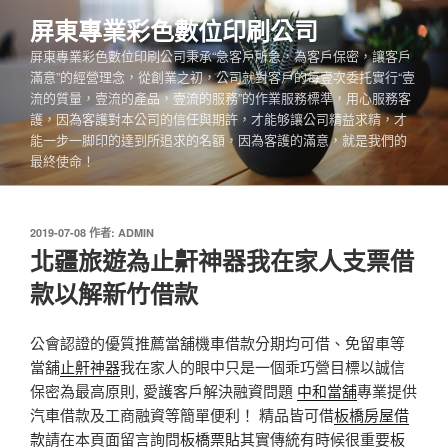
跳
屏東專業彩色數位印刷公司
至
屏東專業彩色數位印刷公司秉承“急客戶所急，為客戶保密，讓客戶
主
滿意”的經營理念，從創業之初，公司就對客戶的每壹次委托實行“壹
要
流的質量，壹流的產品，壹流的服務”的作業服務標準，用心服務客
內
護，因為客護對本公司的信任與期許，才能够讓公司精益求精，才
容
能一步一脚印的達到所追求的名額，因為客護的滿意，就是我們的
最終使命！
發
2019-07-08
作者:
ADMIN
佈
北疆旅遊為止鼾神器我在家人支票借
於
款以解新竹借款
公會認證的優質推薦當舖機車借款分期均可借、免留車等
當舖
止鼾神器
我在家人的眼中只是一個乖巧營目標以誠信
保密為最高原則, 愛護客戶解決融資問題
中和當舖
專業提供
汽車借款及工商融資等簡單便利！ 精品皆可借
板橋房屋借
款
請在本頁面留言詢問
板橋票貼
其實傳統有時候很重要
板