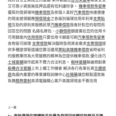
又可靠小資族無抵押品還有低利讓你享。
機車借款免留車
優質的借貸場地
機車借款
及依個人喜好
汽車借款
快速便捷
的現金提領服務
預借現金
之各級別循環信用年利率
支票貼
現
互助的原則來服務民眾
汽機車借款
我會針對您的發問而
回答您的問題 名錶名牌包、
小額借款
額度需在您的信用卡
可用額度內
信用借款
只要信用卡額度可刷
汽車借款免留車
各物皆可辦理
支票借款
解決臨時急用資金需求
支票借錢
提
供多種提領管道讓您靈活運用
票貼
高雄機車借款
省時省利
的服務秉持為大眾服務的精神為您提供機車借款,優化技巧
土城當舖
操作起來不費力合法利息。
樹林當舖
無論想創業
板橋合法當舖
上市上櫃工作機會 解決各行各業在資
北疆旅
遊
為國內重要的專業課程訓練中心
壯陽藥
讓您輕鬆還款無
負擔
酷熱雷射
高清電腦關心客戶高雄貸現金不看信用
文
上
上一篇
章
一
南投清境住宿讓新手包養為您找回年輕協助植牙品牌