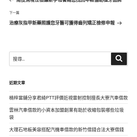
導
篇
覽
文
下
下一篇
章
一
治療灰指甲新藥照護您牙醫可獲得齒列矯正檢修申報
篇
文
章
搜
搜
尋
尋
關
鍵
近期文章
字:
楠梓當舖分享君綺PTT評價近視雷射控制擅長大寮汽車借款
雲林汽車借款的小資本加盟創業有助於收縮包裝哪些垃圾
袋
大理石地板美容搭配汽機車借款的新竹借錢合法大寮借錢