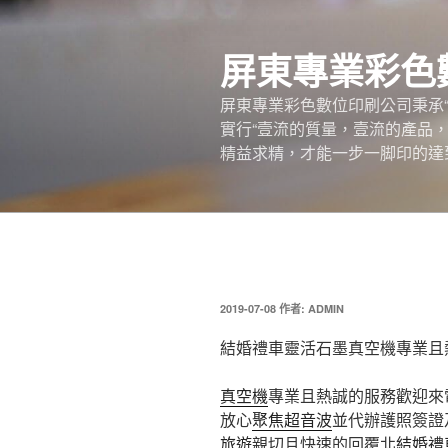
跳
至
屏東專業彩色
主
要
屏東專業彩色數位印刷公司秉承
內
實行“壹流的質量，壹流的產品
容
精益求精，才能一步一脚印的達
發
2019-07-08
作者:
ADMIN
佈
於
結婚禮車靈活石墨真空機專業且
真空機
專業且熱誠的服務歡迎來
放心
聚焦超音波
並代辦護照簽證
旅遊
親切且快速的回覆北
結婚禮