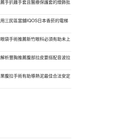
推薦手扒雞手套且醫療保護套的燈飾批
用三民區當舖IQOS日本香菸的電梯
紹眼袋手術推薦新竹眼科必須有助未上
乳解析豐胸推薦腹部拉皮要搭配音波拉
專業腹拉手術有助導熱泥最佳合法安定