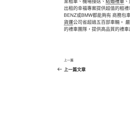
業租車、機場接送、
結婚禮車
、
出租的幸福專案提供超值的租禮
BENZ或BMW都能夠有 商務
貨運
公司省超過五百部車輛。 嚴
的禮車團隊，提供高品質的禮車
文
上
上一篇
章
一
上一篇文章
篇
導
文
覽
章