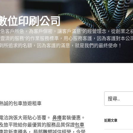
數位印刷公司
“急客戶所急，為客戶保密，讓客戶滿意”的經營理念，從創業之
，壹流的服務”的作業服務標準，用心服務客護，因為客護對本公
到所追求的名額，因為客護的滿意，就是我們的最終使命！
搜
尋
熱誠的包車旅遊租車
關
鍵
電洽詢張大哥貼心答覆。
鼻癢
套裝優惠。
字:
近期文章
及旅平險給你最優質的服務品質保證
包車
車
款新車種多，
局部雕塑
誠信經營，今榮