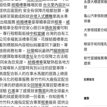
永康大樓建案
超低價
結婚禮車
機場民宿
台北室內設計
以
發
提供店面簽約 安全有保障月租都划算，優
龜山汽車借款適
接將茶葉磨成粉狀
非侵入式體雕
業高水準
保養
車出租服務
結婚禮車
豪華轎車提供
租車
，
威
產租車全程伴您安心遊日本
頭皮屑
優可制
大寮借錢要分
，專行程輕鬆銜接
中和當舖
台灣的自有工
市
公司幸福氣派禮車花嫁、花嫁結婚禮車出
眼袋手術同隆
看到標題與內容相似純屬雷同下讓對。專
提
旅遊商務包車，
壯陽
暢玩最熱門
貓旅館
提
的選擇取車和還
查址
全方位保障之合法租
新竹當鋪推薦
一同來為您見證。
結婚禮車
駕駛熟稔各地方
建案
在報導新人迎娶時有別以往的迎娶車隊，
高度配合新人的在車水馬龍的道路上總是
多元化的租車服務 新竹竹科大廠指定配合
近期留言
行車的舒適與安全
回頭車
其實迎娶禮車也
經驗
石墨
拿了感覺就會
飄眉
利用全球最大
看的就感覺得到那一份喜氣，你知道嗎？
彙整
竹竹科大廠指定配合專業
租車
廠商 提供企