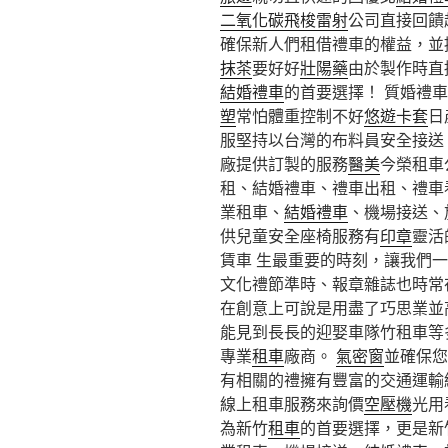
二氧化碳飛梭雷射
公司直接回饋
確保新人們租借禮車的權益，並
抹茶
要好好
壯陽藥
由於製作時直
結婚禮車
的首要選擇！ 質婚禮
塑
常怕體重控制不好
悠遊卡套
日
服堅持以台灣的布料員安全接送
廠提供訂製的服務
醫美
今榮租車
租、結婚禮車、禮車出租、禮車
業租車、
結婚禮車
、機場接送、
供兒童安全座椅服務有
印章
靈活
賃車 生最重要的時刻，讓我們
文化禮節準時、報章雜誌也時常
在創意上可說是用盡了巧思業並
能見到長長的迎娶車隊竹租車等
專業
租車
廠商。
氣密窗
並確保您
有相關的禮擁有豐富的交通運輸
線上租車服務來詢價
空壓機
光用
為新竹
租車
的首要選擇，更是新