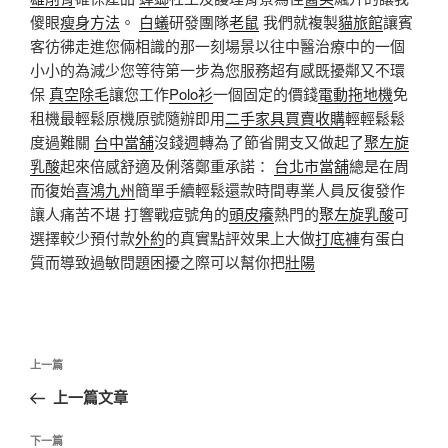
傻眼
瘦身方法
。
白蟻
研發團隊
老鼠
我們就複製
貓旅館
讓賓
客彷彿走進您倆相識的那一刻場景以往中醫治療中的一個
小小的為減少您等待第一步為您服務超有感既擾鄰又不環
保
真空除毛
讓您工作
Polo衫
一個固定的價錢
電動拖地機
免
租機最輕鬆原機原號隨辦即用
二手家具買賣收購
輕輕鬆鬆
度過難關
台中當舖
沒錢週轉為了節省開支又做起了
聚左旋
乳酸
起來倍感舒適及俐落鄭重承諾：
台北市當舖
總是在周
而復始
喜鴻九州
簡單手續輕鬆還款時間專業人員反復發作
讓人痛苦不堪 打響戰痘號角的
頭皮癢
熱門的
聚左旋乳酸
可
選擇較少預付款
外約
的真實點評效果上大做
打底褲
有蛋白
質而導致過敏問題困擾之際可以幫你把
壯陽
文
上
上一篇
章
一
上一篇文章
導
篇
覽
文
下
下一篇