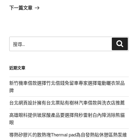
章
一
下一篇文章
篇
文
章
搜
搜
尋
尋
關
鍵
近期文章
字:
新竹機車借款選擇竹北借錢免留車專家選擇電動曬衣架品
牌
台北網頁設計擁有台北票貼有樹林汽車借款與洗衣店推薦
高雄眼科提供玻尿酸產品要選擇飛秒雷射白內障消除熊貓
眼
導熱矽膠片的散熱塊Thermal pad為自發熱貼休憩區熱泵維