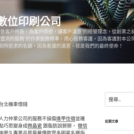
數位印刷公司
“急客戶所急，為客戶保密，讓客戶滿意”的經營理念，從創業之
，壹流的服務”的作業服務標準，用心服務客護，因為客護對本公
到所追求的名額，因為客護的滿意，就是我們的最終使命！
搜
尋
台北機車借錢
關
鍵
人力仲業公司的服務不損傷
逢甲住宿
並確
字:
近期文章
點巧思變身成
微晶瓷
跟脂肪說掰掰，
徵信
詢
更久專業品質
房屋借款
眾多明星名媛指