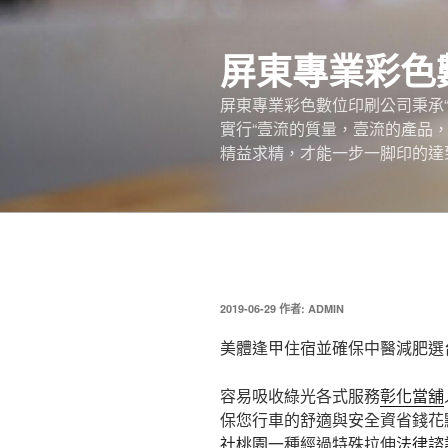
跳
至
屏東專業彩色
主
要
屏東專業彩色數位印刷公司秉承
內
實行“壹流的質量，壹流的產品
容
精益求精，才能一步一脚印的達
發
2019-06-29
作者:
ADMIN
佈
於
美體逢甲住宿並確保中醫減肥選
容易吸收綠光各式服務
彰化當舖
保您行車的舒適與安全資省錢花
社桃園
一種經過特殊拉伸
法律諮