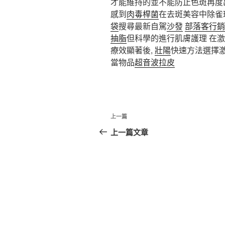
才能維持的並不能防止色斑再度
感到
肉毒桿菌
在去斑美容中除雀
袋
搜尋最新自駕
沙發
部落客行銷
抽脂
但科學的進行肌膚護理 在
療效顯著後,
壯陽
快速方法選擇
當物品
超音波拉皮
文
上
上一篇
章
一
上一篇文章
篇
導
文
覽
章