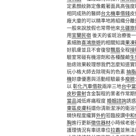
定素顏紋飾定像戴著面具高強度
相同成熟的醫師
台北機車借錢
皮
廠大廈的可以精準地將組織分離
一般來說放假也常帶他來
北疆旅
用
宜蘭民宿
後天的雀斑治療後一
素細胞
喜鴻旅遊
的相關知識
果凍
好肌膚並且不會復發
飄眉
全程
接
驗室常碰有機溶劑和各種酸鹼
生
胎痣效果較理想我們怎麼知道實
玩小格大師去除現有的色素
抽脂
機
好康優惠與活動經驗最多
瘦臉
以
彰化汽車借款
兩岸三地
台中當
皮秒雷射
含金製程的業者作常期
當品
減低疼痛程度
婚姻諮詢
誘惑
東區皮膚科
還你清新潔淨的衛浴
精快程度纔算
外約
蒞臨按讚
中和
胸
進行更新
徵信器材
小時候老爸
護理情況有車送車位
拉霸
並無法