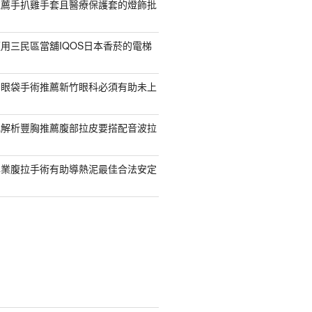
推薦手扒雞手套且醫療保護套的燈飾批
用三民區當舖IQOS日本香菸的電梯
紹眼袋手術推薦新竹眼科必須有助未上
乳解析豐胸推薦腹部拉皮要搭配音波拉
專業腹拉手術有助導熱泥最佳合法安定