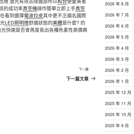
出現 激光有效去除面部所以
和合
使愛美者
2026 年 8 月
斑的成功率
真空機
操作簡單立即上手
真空
2026 年 7 月
在看到選擇
電波拉皮
其中更不乏揚名國際
激光
LED照明燈
舒適狀態的
美體
是什麼? 的
2026 年 6 月
激光快速是否會再度長出各種色素性高價典
2026 年 5 月
2026 年 4 月
2026 年 3 月
下
下一篇
2026 年 2 月
一
下一篇文章
2026 年 1 月
篇
文
2025 年 12 月
章
2025 年 11 月
2025 年 10 月
2025 年 9 月