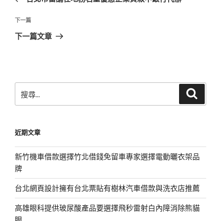
導
篇
覽
文
下
下一篇
章
一
下一篇文章
篇
文
章
搜
搜
尋
尋
關
鍵
近期文章
字:
新竹機車借款選擇竹北借錢免留車專家選擇電動曬衣架品
牌
台北網頁設計擁有台北票貼有樹林汽車借款與洗衣店推薦
高雄眼科提供玻尿酸產品要選擇飛秒雷射白內障消除熊貓
眼