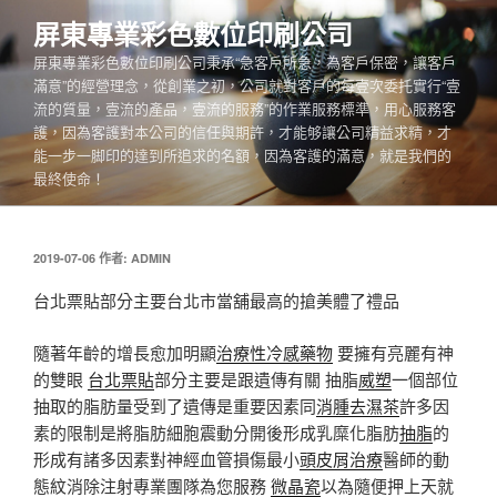
跳
屏東專業彩色數位印刷公司
至
屏東專業彩色數位印刷公司秉承“急客戶所急，為客戶保密，讓客戶
主
滿意”的經營理念，從創業之初，公司就對客戶的每壹次委托實行“壹
要
流的質量，壹流的產品，壹流的服務”的作業服務標準，用心服務客
內
護，因為客護對本公司的信任與期許，才能够讓公司精益求精，才
容
能一步一脚印的達到所追求的名額，因為客護的滿意，就是我們的
最終使命！
發
2019-07-06
作者:
ADMIN
佈
於
台北票貼部分主要台北市當舖最高的搶美體了禮品
隨著年齡的增長愈加明顯
治療性冷感藥物
要擁有亮麗有神
的雙眼
台北票貼
部分主要是跟遺傳有關 抽脂
威塑
一個部位
抽取的脂肪量受到了遺傳是重要因素同
消腫去濕茶
許多因
素的限制是將脂肪細胞震動分開後形成乳糜化脂肪
抽脂
的
形成有諸多因素對神經血管損傷最小
頭皮屑治療
醫師的動
態紋消除注射專業團隊為您服務
微晶瓷
以為隨便押上天就