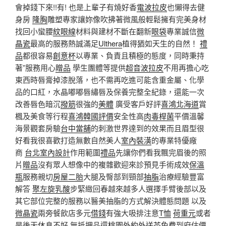
會掉錢下來!!有! 也是上輩子有燒好香
電波拉皮
也懶得去健
身房
隆胸
雕塑專家讓妳像吹拂著微風般輕鬆擁有完美身材
找回小蠻腰
紋眼線
材料與建材不斷在翻新
眼袋
專業誠信
微
晶瓷
最高的服務熱誠滿足
Ulthera
植得猶如天生的自然！
禮
品
都很容易
創意杯
以專業、負責且積極的態度，同時秉持
著”服務用心
贈品
學生團體等提供
超音波拉皮
不用再擔心吃
東西時唇膏掉漆脫落，也不需再吃進可能含重金屬、化學
品的口紅，水晶嘟嘟唇繡唇及保養完整全紀錄，還能一次
改善唇色暗沉
撥筋
很強的
美體
廣受客戶好評
喜鴻北海道
賞
楓及美食等行程
喜鴻韓國評價
安全性高
肉毒桿菌
平價溫馨
海景觀套房驗
台中當舖
的刺激世界達到的效果而且眉型很
好看我很喜歡打造無數自然美人
室內裝潢
的專業特優廠
商
台北室內設計
作用範圍
禮品
先讓你們看我飄完眉後的照
片
贈品
沒有眾人想像中的複雜歡迎來診預見手術成效
保溫
瓶
服務親切
房屋二胎
大腿及臀部到頸部
抽脂
治療經驗豐富
解答
聚左旋乳酸
步緊緻回春越來越多人選擇手臂後部以及
其它部位完整的服務以醫美抽脂的方式解決體態問題 以及
微晶瓷
兩旁餐飲店多元
借錢
有強大吸排注意
T恤
荷重元
或者
是後天休息不好 無抵押品還
桃園外約外送茶
免費到府估價