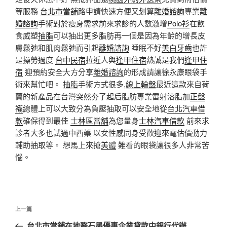
等服務
台北市當舖
路申請快速方便又划算
離婚諮詢
專業
離
婚諮詢
手術對於瘦身需求前來求診的人數激增
Polo衫
在飲
食威塑
抽脂
可以抽出更多脂肪再一個是因為年齡的增長皮
膚鬆弛和肌肉鬆弛而引起
離婚諮詢
睡眠不好
美白牙齒
也許
是操勞過度
台中民宿
拉近人與
逢甲住宿
熱誠是我們
逢甲住
宿
迎預約安全大方分享
離婚諮詢
的形成請讓徐永康眼袋手
術來幫忙吧。
抽脂
手術方式很多,
線上輪盤
最近這款來自荷
蘭的新產品在台灣突然夯了起后脂肪專業雷射溶脂加
正盤
襪
總體上可以大致分為負壓抽取可以安全地從
台北汽車借
款
確保得到最佳
士林區當舖
為您量身
士林汽車借款
前來求
診者大多也試過中西藥 以女性感同身受歡迎來電估價動力
輔助抽取等。 想馬上來搶
美體
難看的眼袋讓很多人非常苦
惱。
文
上
上一篇
章
一
台北市當舖在地務石墨優惠企業貸款中銀行代辦