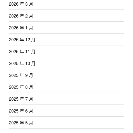
2026 年 3 月
2026 年 2 月
2026 年 1 月
2025 年 12 月
2025 年 11 月
2025 年 10 月
2025 年 9 月
2025 年 8 月
2025 年 7 月
2025 年 6 月
2025 年 5 月