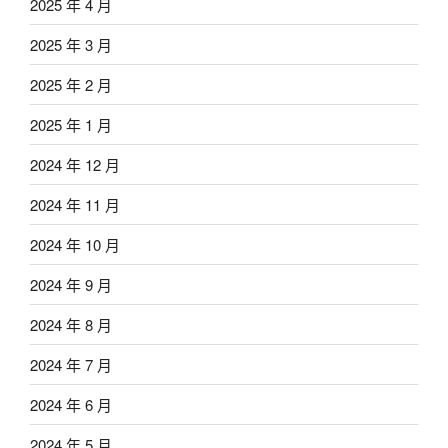
2025 年 4 月
2025 年 3 月
2025 年 2 月
2025 年 1 月
2024 年 12 月
2024 年 11 月
2024 年 10 月
2024 年 9 月
2024 年 8 月
2024 年 7 月
2024 年 6 月
2024 年 5 月