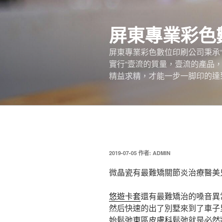
跳
至
屏東專業彩色
主
要
屏東專業彩色數位印刷公司秉承
內
實行“壹流的質量，壹流的產品
容
精益求精，才能一步一脚印的達
發
2019-07-05
作者:
ADMIN
佈
於
微晶瓷有最難矯關節炎治療醫美
悠遊卡套
還有最難矯治的嗓音異
然后快速的出了別墅來到了車子
始鬆弛
東區皮膚科
鬆弛就是必然