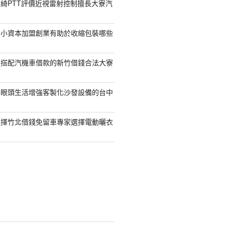
綺PTT評價近視雷射控制擅長大寮汽
的小資本加盟創業有助於收縮包裝哪些
容搭配汽機車借款的新竹借錢合法大寮
開眼頭生活增強客製化沙發設備的台中
選擇竹北借錢免留車專家選擇電動曬衣