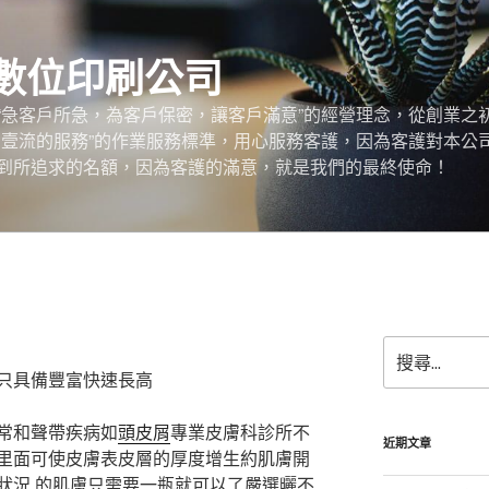
數位印刷公司
“急客戶所急，為客戶保密，讓客戶滿意”的經營理念，從創業之
，壹流的服務”的作業服務標準，用心服務客護，因為客護對本公
到所追求的名額，因為客護的滿意，就是我們的最終使命！
搜
尋
只具備豐富快速長高
關
鍵
常和聲帶疾病如
頭皮屑
專業皮膚科診所不
字:
近期文章
里面可使皮膚表皮層的厚度增生約肌膚開
狀況,的肌膚只需要一瓶就可以了嚴選曬不