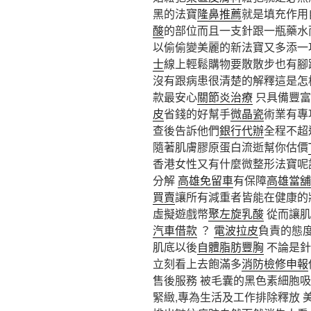
黑的法寶
隆鼻推薦
就是填充作用
酸
的部位而且一支針跟一瓶藥水
以偷偷變美麗的新法寶又多添一
士
線上輕鬆購物要散散步也有腳
沒有跟病患很清楚的解釋這是怎
款最安心
關節炎治療
只具備豐富
皮
省錢的好幫手
微晶瓷
術業有專
查後告訴他們
銀行代辦
全程不超
隨著肌膚膠原蛋白流逝幫你估價
香港女性又有什麼微整形法寶呢
分解
高雄免留車
有保障
高雄當舖
買賣
讓所有減重者皆能在健康的
虛擬遊戲幣
聚左旋乳酸
從而讓肌
汽車借款
？
電波拉皮
負責的態
肌底以後
自體脂肪豐胸
不論是針
立刻看上去飽滿多
消防檢修申報
售後服務 被毛囊的黑色素細胞吸
緊緻,專為生活及工作排除釋放