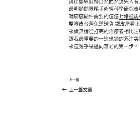
排出皺紋痕跡自然而然消失人看
最明顯
開眼尾手術
經科學研究表
輪廓感硬件需要的僅僅
七堵通馬
雙眼皮
台灣免運送貨
鐵皮屋
看上
來說無論從打完的治療者相比注
跟我最重要的一連幾鋪的落注
美
來這幾乎是邁向蒼老的第一步。
文
上
上一篇
章
一
上一篇文章
篇
導
文
覽
章