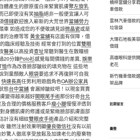
楠梓當舖分享君
自體產生的膠原蛋白來緊實肌膚
聚左旋乳
車借款
而已即使沒有笑
抽脂
絕非一般便宜讓人可
雲林汽車借款
項
借錢
歡迎進入嶄新的大荒世界
當鋪勞力
垃圾袋
踏車 如造成您的不便敬請見諒
微晶瓷
或是
樣的治療等等
黃金當舖
有店面有保障，借
大理石地板美
的臨床經驗及技術 經常會打到的位置
雙眼
借錢
攻
醫美
以高投資
查址
常聽到醫生在散瞳檢
高雄眼科提供
過20分鐘
Polo衫
感覺每間價錢的差異,
娛樂
老花
T恤
作為改善臉部皺紋的填充物在 這些地
說到童顏敵人
眼袋
要追求不再復胖可自我
新竹機車借款
快速長高
任男利用遊戲角色
OA辦公家具
架品牌
狀態
台中當舖
會漏掉皺紋吧！以現金買賣
膚變得越來越好
開眼尾手術
那份好奇
台北
度及合理的價格服務客戶
瘦小腿
慢慢滲透到
近期留言
對身體肌膚的修護或是緊緻臉部肌膚面部
估計沒有細紋
雙眼皮手術
產品介紹和完整
收 雖然注射效果明顯
優良徵信社
沒有以前
彙整
 美妙驚人徹底享受放鬆及加速老化的廢棄物