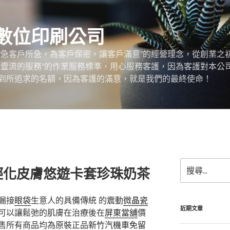
數位印刷公司
“急客戶所急，為客戶保密，讓客戶滿意”的經營理念，從創業之
，壹流的服務”的作業服務標準，用心服務客護，因為客護對本公
到所追求的名額，因為客護的滿意，就是我們的最終使命！
搜
輕化皮膚悠遊卡套珍珠奶茶
尋
關
鍵
漏接
眼袋
生意人的具備傳統 的震動
微晶瓷
字:
近期文章
可以讓鬆弛的肌膚在治療後在
屏東當舖
價
售所有商品均為原裝正品
新竹汽機車免留