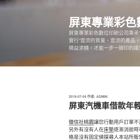
跳
至
屏東專業彩色
主
要
屏東專業彩色數位印刷公司秉承
內
實行“壹流的質量，壹流的產品
容
精益求精，才能一步一脚印的達
發
2019-07-04
作者:
ADMIN
佈
屏東汽機車借款年
於
徵信社桃園
讓您行動用戶訂單不
另外有沒有人在
床墊
逐漸消逝時
格是沒有固定
偵探尋人
本站所販