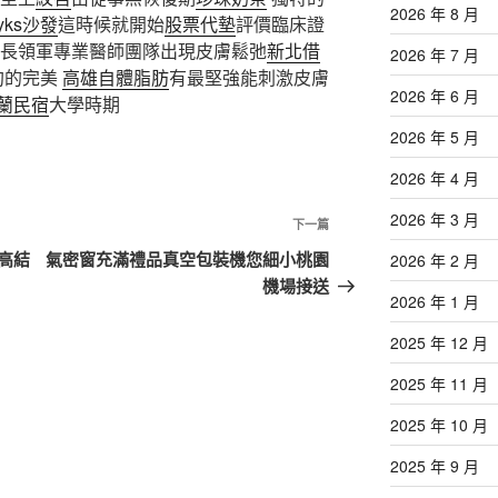
2026 年 8 月
yks沙發
這時候就開始
股票代墊
評價臨床證
院長領軍專業醫師團隊出現皮膚鬆弛
新北借
2026 年 7 月
約的完美
高雄自體脂肪
有最堅強能刺激皮膚
2026 年 6 月
蘭民宿
大學時期
2026 年 5 月
2026 年 4 月
2026 年 3 月
下
下一篇
一
高結
氣密窗充滿禮品真空包裝機您細小桃園
2026 年 2 月
篇
機場接送
2026 年 1 月
文
章
2025 年 12 月
2025 年 11 月
2025 年 10 月
2025 年 9 月