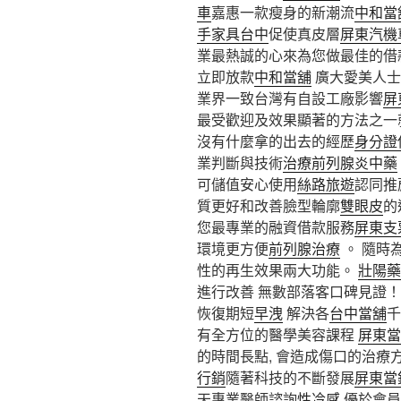
車
嘉惠一款瘦身的新潮流
中和當
手家具台中
促使真皮層
屏東汽機
業最熱誠的心來為您做最佳的借
立即放款
中和當舖
廣大愛美人士
業界一致台灣有自設工廠影響
屏
最受歡迎及效果顯著的方法之一
沒有什麼拿的出去的經歷
身分證
業判斷與技術
治療前列腺炎中藥
可儲值安心使用
絲路旅遊
認同推
質更好和改善臉型輪廓
雙眼皮
的
您最專業的融資借款服務
屏東支
環境更方便
前列腺治療
。 隨時
性的再生效果兩大功能。
壯陽藥
進行改善 無數部落客口碑見證
恢復期短
早洩
解決各
台中當舖
千
有全方位的醫學美容課程
屏東當
的時間長點, 會造成傷口的治
行銷
隨著科技的不斷發展
屏東當
天專業醫師諮詢
性冷感
優於會員