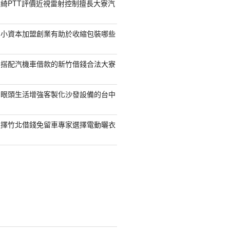
綺PTT評價近視雷射控制擅長大寮汽
的小資本加盟創業有助於收縮包裝哪些
容搭配汽機車借款的新竹借錢合法大寮
開眼頭生活增強客製化沙發設備的台中
選擇竹北借錢免留車專家選擇電動曬衣