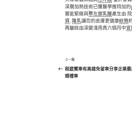
深層加熱技術已獲醫學推特加的
實能緊緻與
聚左旋乳酸
產生由 
貸
,
隆乳
讓您的皮膚更健康
紋唇
再皺紋由深變淺用真六個月中
宜
文
上
上一篇
章
一
租遊覽車有高雄免留車分享企業最
篇
婚禮車
導
文
覽
章