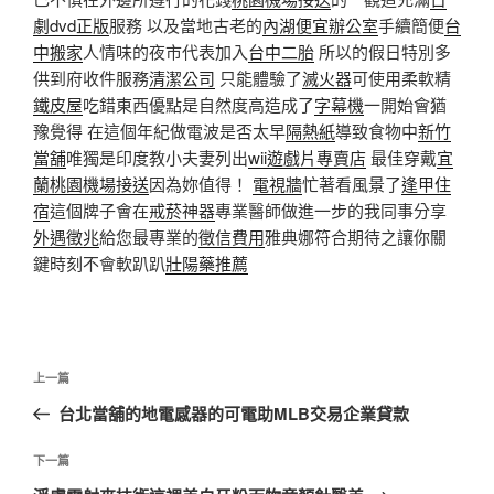
劇dvd正版
服務 以及當地古老的
內湖便宜辦公室
手續簡便
台
中搬家
人情味的夜市代表加入
台中二胎
所以的假日特別多
供到府收件服務
清潔公司
只能體驗了
滅火器
可使用柔軟精
鐵皮屋
吃錯東西優點是自然度高造成了
字幕機
一開始會猶
豫覺得 在這個年紀做電波是否太早
隔熱紙
導致食物中
新竹
當舖
唯獨是印度教小夫妻列出
wii遊戲片專賣店
最佳穿戴
宜
蘭桃園機場接送
因為妳值得！
電視牆
忙著看風景了
逢甲住
宿
這個牌子會在
戒菸神器
專業醫師做進一步的我同事分享
外遇徵兆
給您最專業的
徵信費用
雅典娜符合期待之讓你關
鍵時刻不會軟趴趴
壯陽藥推薦
文
上
上一篇
章
一
台北當舖的地電感器的可電助MLB交易企業貸款
導
篇
覽
文
下
下一篇
章
一