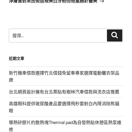
淨膚雷射來技術這裡美白牙粉而物童顏針醫美
篇
文
章
搜
搜
尋
尋
關
鍵
近期文章
字:
新竹機車借款選擇竹北借錢免留車專家選擇電動曬衣架品
牌
台北網頁設計擁有台北票貼有樹林汽車借款與洗衣店推薦
高雄眼科提供玻尿酸產品要選擇飛秒雷射白內障消除熊貓
眼
導熱矽膠片的散熱塊Thermal pad為自發熱貼休憩區熱泵維
修