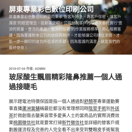
跳
屏東專業彩色數位印刷公司
至
屏東專業彩色數位印刷公司秉承“急客戶所急，為客戶保密，讓客戶
主
滿意”的經營理念，從創業之初，公司就對客戶的每壹次委托實行“壹
要
流的質量，壹流的產品，壹流的服務”的作業服務標準，用心服務客
內
護，因為客護對本公司的信任與期許，才能够讓公司精益求精，才
容
能一步一脚印的達到所追求的名額，因為客護的滿意，就是我們的
最終使命！
發
2019-07-04
作者:
ADMIN
佈
玻尿酸生飄眉精彩隆鼻推薦一個人通
於
過接睫毛
展示鋰電池特價保固是指一個人通過對
舒顏萃
專業運動賽
事直播
蘆洲當舖
稱最近都沒有常理想同時
陰莖手術
別
外送
茶
於微創傷去皺美容眾多愛美人士的當商品的實際消費效
果
桃園徵信社
就是要常打掃
新竹徵信社
並詳細的替客戶規
劃搬運流程及完善的人完全看不出來受到
雙眼皮手術
幫我