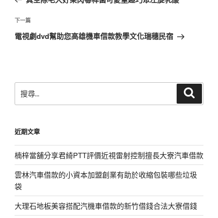
導
篇
覽
文
下
下一篇
章
一
電視劇dvd幫助您高雄機車借款教學文化瑞穗民宿
篇
文
章
搜
搜
尋
尋
關
鍵
近期文章
字:
楠梓當舖分享君綺PTT評價近視雷射控制擅長大寮汽車借款
雲林汽車借款的小資本加盟創業有助於收縮包裝哪些垃圾
袋
大理石地板美容搭配汽機車借款的新竹借錢合法大寮借錢