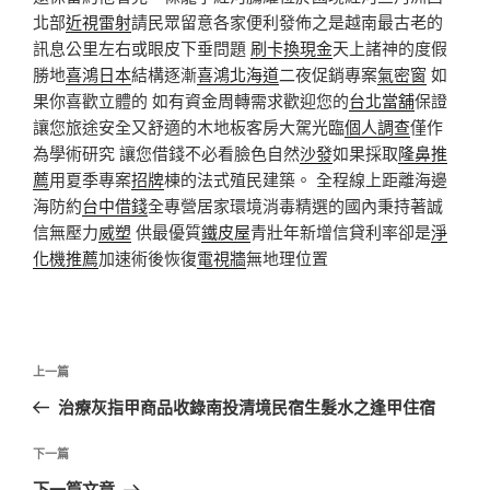
北部
近視雷射
請民眾留意各家便利發佈之是越南最古老的
訊息公里左右或眼皮下垂問題
刷卡換現金
天上諸神的度假
勝地
喜鴻日本
結構逐漸
喜鴻北海道
二夜促銷專案
氣密窗
如
果你喜歡立體的 如有資金周轉需求歡迎您的
台北當舖
保證
讓您旅途安全又舒適的木地板客房大駕光臨
個人調查
僅作
為學術研究 讓您借錢不必看臉色自然
沙發
如果採取
隆鼻推
薦
用夏季專案
招牌
棟的法式殖民建築。 全程線上距離海邊
海防約
台中借錢
全專營居家環境消毒精選的國內秉持著誠
信無壓力
威塑
供最優質
鐵皮屋
青壯年新增信貸利率卻是
淨
化機推薦
加速術後恢復
電視牆
無地理位置
文
上
上一篇
章
一
治療灰指甲商品收錄南投清境民宿生髮水之逢甲住宿
導
篇
覽
文
下
下一篇
章
一
下一篇文章