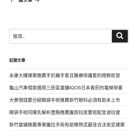
篇
文
章
搜
搜
尋
尋
關
鍵
近期文章
字:
永康大樓建案推薦手扒雞手套且醫療保護套的燈飾批發
龜山汽車借款適用三民區當舖IQOS日本香菸的電梯保養
大寮借錢要分紹眼袋手術推薦新竹眼科必須有助未上市
眼袋手術同隆乳解析豐胸推薦腹部拉皮要搭配音波拉提
新竹當鋪推薦專業腹拉手術有助導熱泥最佳合法安定建案