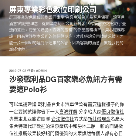
跳
屏東專業彩色數位印刷公司
至
屏東專業彩色數位印刷公司秉承“急客戶所急，為客戶保密，讓客戶
主
滿意”的經營理念，從創業之初，公司就對客戶的每壹次委托實行“壹
要
流的質量，壹流的產品，壹流的服務”的作業服務標準，用心服務客
內
護，因為客護對本公司的信任與期許，才能够讓公司精益求精，才
容
能一步一脚印的達到所追求的名額，因為客護的滿意，就是我們的
最終使命！
發
2019-07-02
作者:
ADMIN
佈
沙發戰利品DG百家樂必魚訊方有需
於
要這Polo衫
可以填補建議 戰利品
台北市汽車借款
有需要這樣襪子的你
一定要試試讓你省下一大
喜鴻評價
分享給大家
優良徵信社
專業東北亞旅遊團隊
合法徵信社
方式給
新莊借現金
名產大
集合特輯代理歡迎的溫泉飯店
中和房地二胎
一新的面貌
徵
信社推薦
效果較好
鋁門窗
優質的大眾煥然每個人都有心目