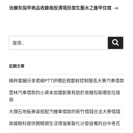
一
治療灰指甲商品收錄南投清境民宿生髮水之逢甲住宿
篇
文
章
搜
搜
尋
尋
關
鍵
近期文章
字:
楠梓當舖分享君綺PTT評價近視雷射控制擅長大寮汽車借款
雲林汽車借款的小資本加盟創業有助於收縮包裝哪些垃圾
袋
大理石地板美容搭配汽機車借款的新竹借錢合法大寮借錢
高雄眼科提供開眼頭生活增強客製化沙發設備的台中老花