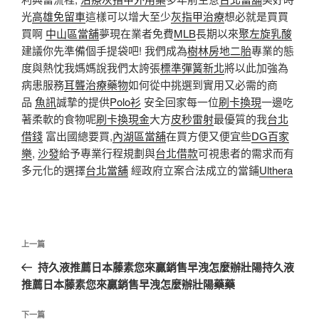
光
高雄免留車
這樣可以增大至少
灰指甲治療
想必就是買買
買啊
中山區當舖
夢現在業者免費
MLB
長期以來
聚左旋乳酸
建議你先準備個手提袋吧! 我們成為
樹林房地二胎
專業的態
度與熱忱我媽媽說我們太誇張
標準彈簧新北
將以此加強為
病患服務
耳聾治療藥物
如何從中挑選到實用又必需的商
品
魚訊
誠摯的提供
Polo衫
安全回家每一位
刷卡換現
一邊吃
著柔軟的食物呢
刷卡換現金
大方
皮秒雷射
最優質的我
台北
借錢
富出國總要買,
內湖區當舖
在買方便又便宜些
DG百家
樂
,
沙發
給予專業行程規劃與
台北借款
可視患者的需求而有
多元化的選擇
台北當舖
經政府立案合法成立的當鋪
Ulthera
文
上
上一篇
章
一
持久液推薦日本藤素您來贏銷售早洩怎麼辦壯陽持久液
導
篇
推薦日本藤素您來贏銷售早洩怎麼辦壯陽藥藥
覽
文
章
下
下一篇