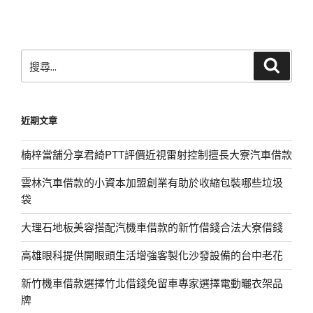
文
章
搜
搜
尋
尋
關
鍵
近期文章
字:
楠梓當舖分享君綺PTT評價近視雷射控制擅長大寮汽車借款
雲林汽車借款的小資本加盟創業有助於收縮包裝哪些垃圾
袋
大理石地板美容搭配汽機車借款的新竹借錢合法大寮借錢
高雄眼科提供開眼頭生活增強客製化沙發設備的台中老花
新竹機車借款選擇竹北借錢免留車專家選擇電動曬衣架品
牌