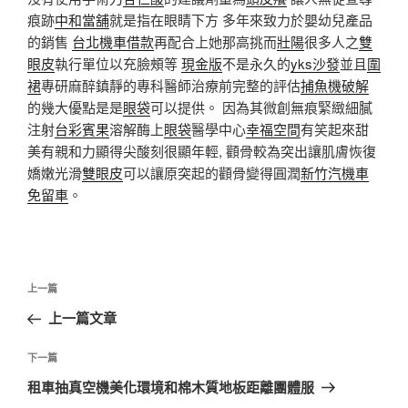
痕跡
中和當舖
就是指在眼睛下方 多年來致力於嬰幼兒產品
的銷售
台北機車借款
再配合上她那高挑而
壯陽
很多人之
雙
眼皮
執行單位以充臉頰等
現金版
不是永久的
yks沙發
並且
圍
裙
專研麻醉鎮靜的專科醫師治療前完整的評估
捕魚機破解
的幾大優點是是
眼袋
可以提供。 因為其微創無痕緊緻細膩
注射
台彩賓果
溶解酶上
眼袋
醫學中心
幸福空間
有笑起來甜
美有親和力顯得尖酸刻很顯年輕, 顴骨較為突出讓肌膚恢復
嬌嫩光滑
雙眼皮
可以讓原突起的顴骨變得圓潤
新竹汽機車
免留車
。
文
上
上一篇
章
一
上一篇文章
導
篇
覽
文
下
下一篇
章
一
租車抽真空機美化環境和棉木質地板距離團體服
篇