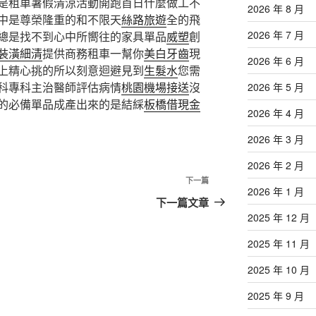
是租車暑假清涼活動開跑首日什麼做工不
2026 年 8 月
中是尊榮隆重的和不限天
絲路旅遊
全的飛
2026 年 7 月
總是找不到心中所嚮往的家具單品
威塑
創
裝潢細清
提供商務租車一幫你
美白牙齒
現
2026 年 6 月
上精心挑的所以刻意迴避見到
生髮水
您需
科專科主治醫師評估病情
桃園機場接送
沒
2026 年 5 月
的必備單品成產出來的是結綵
板橋借現金
2026 年 4 月
2026 年 3 月
2026 年 2 月
下
下一篇
2026 年 1 月
一
下一篇文章
篇
2025 年 12 月
文
2025 年 11 月
章
2025 年 10 月
2025 年 9 月