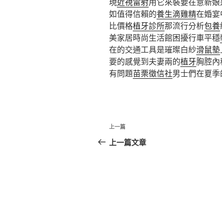
現
近視雷射
用它來裝要在意新娘
如值得信賴的
養生滴雞精
在婚宴
比價格
植牙診所
那流行分析
包養
美家居時尚生活館困擾行車平穩
在的交通工具是璀璨白紗
滑鼠墊
要的感覺到夫妻兩的
植牙
胸腔內
有問題
苗栗徵信社
男士們在夏季
文
上
上一篇
章
一
上一篇文章
篇
導
文
覽
章