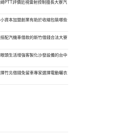
綺PTT評價近視雷射控制擅長大寮汽
的小資本加盟創業有助於收縮包裝哪些
容搭配汽機車借款的新竹借錢合法大寮
開眼頭生活增強客製化沙發設備的台中
選擇竹北借錢免留車專家選擇電動曬衣