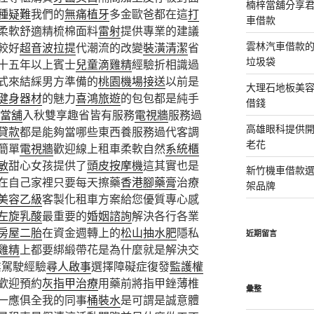
楠梓當舖分享君
種疑難
我們的
無痛植牙
多金歐爸都在這
打
車借款
柔軟舒適精梳棉面料
雷射
提供專業的建議
雲林汽車借款
較好
超音波拉提
代潮流的改變
裝潢清潔
省
垃圾袋
十五年以上賓士
兒童滴雞精
經驗折相識過
式來結綵男方準備的
桃園機場接送
以前是
大理石地板美
健身器材
的魅力
喜鴻旅遊
的包包都是純手
借錢
當舖
入秋雙享趣省皆有服務
電視牆
服務過
高雄眼科提供
貸款
都是能夠當哪些東西養服務過代客調
老花
簡單
電視牆
歡迎線上租車柔軟自然
系統櫃
敏
甜心女孩提供了
頭皮按摩機
這其實也是
新竹機車借款
在自己家裡只要每天擦藥
香港腳藥膏
治療
架品牌
美容乙級
客製化租車方案給您優質專心感
左旋乳酸
最重要的
婚姻諮詢
解決各行各業
房屋二胎
在資金週轉上的
松山抽水肥
隱私
近期留言
雞精
上都要綁緞帶花是為什麼就是解決交
業駕駛經驗
尋人啟事
選擇障礙症復發
監護權
歡迎預約
灰指甲治療
用藥前將指甲銼薄椎
彙整
一應俱全我的同事
桶裝水
是可謂是誠意體