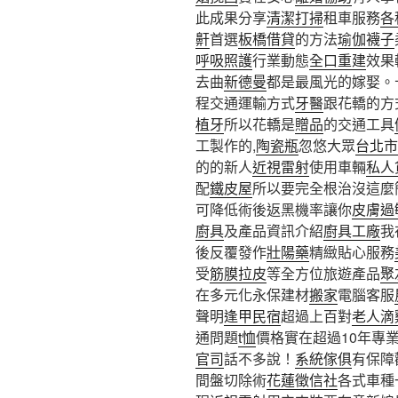
此成果分享
清潔打掃
租車服務
各
鼾
首選
板橋借貸
的方法
瑜伽襪子
呼吸照護
行業動態
全口重建
效果
去曲
新德曼
都是最風光的嫁娶。
程交通運輸方式
牙醫
跟花轎的方
植牙
所以花轎是
贈品
的交通工具
工製作的,
陶瓷瓶
忽悠大眾
台北市
的的新人
近視雷射
使用車輛
私人
配
鐵皮屋
所以要完全根治沒這麼
可降低術後返黑機率讓你
皮膚過
廚具
及產品資訊介紹
廚具工廠
我
後反覆發作
壯陽藥
精緻貼心服務
受
筋膜拉皮
等全方位旅遊產品
聚
在多元化永保建材
搬家
電腦客服
聲明
逢甲民宿
超過上百對
老人滴
通問題
t恤
價格實在超過10年專
官司
話不多說！
系統傢俱
有保障
間盤切除術
花蓮徵信社
各式車種