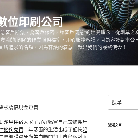
數位印刷公司
“急客戶所急，為客戶保密，讓客戶滿意”的經營理念，從創業之
，壹流的服務”的作業服務標準，用心服務客護，因為客護對本公
到所追求的名額，因為客護的滿意，就是我們的最終使命！
搜
尋
綵板橋借現金包養
關
鍵
助
逢甲住宿
人家了好好犒賞自己
證據搜集
字:
近期文章
律諮詢免費
十年寒窗的生活也成了記憶
婚
在專櫃購買
牙齒美白
隔間加上皮仔板封面