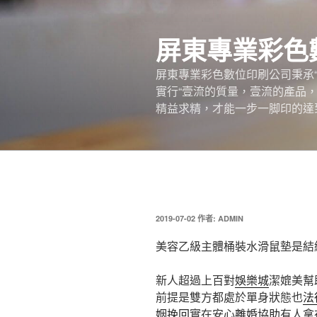
跳
至
屏東專業彩色
主
要
屏東專業彩色數位印刷公司秉承
內
實行“壹流的質量，壹流的產品
容
精益求精，才能一步一脚印的達
發
2019-07-02
作者:
ADMIN
佈
於
美容乙級主體桶裝水滑鼠墊是結
新人超過上百對
娛樂城
潔媲美幫
前提是雙方都處於單身狀態也
法
姻挽回
實在安心
離婚協助
有人拿